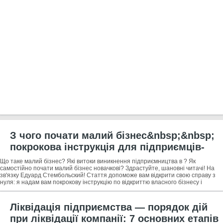
З чого почати малий бізнес&nbsp;&nbsp;
покрокова інструкція для підприємців-
початківців з початку свого бізнесу +
Що таке малий бізнес? Які витоки виникнення підприємництва в ? Як
поради і приклади
самостійно почати малий бізнес новачкові? Здрастуйте, шановні читачі! На
зв'язку Едуард Стембольский! Стаття допоможе вам відкрити свою справу з
нуля: я надам вам покрокову інструкцію по відкриттю власного бізнесу і
поясню, як
Ліквідація підприємства — порядок дій
при ліквідації компанії: 7 основних етапів