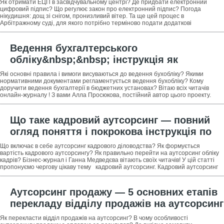
Як отримати ЕЦП в засвідчувальному центрі? Де придбати електронний
засвідчувальних центрів для отримання
цифровий підпис? Що регулює закон про електронний підпис? Погода
нікудишня: дощ зі снігом, пронизливий вітер. Та ще цей процес в
ЕЦП
Арбітражному суді, для якого потрібно терміново подати додаткові
документи. От би відправити їх туди,
Ведення бухгалтерського
обліку&nbsp;&nbsp; інструкція як
доручити ведення бухгалтерії стороннім
Які основні правила і вимоги висуваються до ведення бухобліку? Якими
компаніям + 3 корисних ради як
нормативними документами регламентується ведення бухобліку? Кому
доручити ведення бухгалтерії в бюджетних установах? Вітаю всіх читачів
заощадити на веденні бухобліку
онлайн-журналу ! З вами Алла Просюкова, постійний автор цього проекту.
Сьогодні я познайомлю
Що таке кадровий аутсорсинг — повний
огляд поняття і покрокова інструкція по
переходу на аутсорсинг кадрового
Що включає в себе аутсорсинг кадрового діловодства? Як формується
діловодства + огляд ТОП-5 компаній-
вартість кадрового аутсорсингу? Як правильно перейти на аутсорсинг обліку
кадрів? Бізнес-журнал і Ганна Медведєва вітають своїх читачів! У цій статті
аутсорсерів
пропонуємо чергову цікаву тему кадровий аутсорсинг. Кадровий аутсорсинг
Аутсорсинг продажу — 5 основних етапів
перекладу відділу продажів на аутсорсинг
+ огляд ТОП-5 компаній-аутсорсерів
Як перекласти відділ продажів на аутсорсинг? В чому особливості