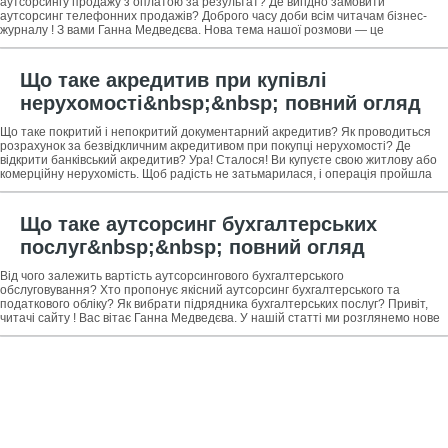
аутсорсингу продажу з оплатою за результат? Де вигідно замовити
аутсорсинг телефонних продажів? Доброго часу доби всім читачам бізнес-
журналу ! З вами Ганна Медведєва. Нова тема нашої розмови — це
аутсорсинг продажів. Ми
Що таке акредитив при купівлі
нерухомості&nbsp;&nbsp; повний огляд
поняття та етапів розрахунку за
Що таке покритий і непокритий документарний акредитив? Як проводиться
безвідкличним банківського акредитивом
розрахунок за безвідкличним акредитивом при покупці нерухомості? Де
відкрити банківський акредитив? Ура! Сталося! Ви купуєте свою житлову або
+ 3 ради як безпечно купити нерухомість
комерційну нерухомість. Щоб радість не затьмарилася, і операція пройшла
успішно,
через документарний акредитив
Що таке аутсорсинг бухгалтерських
послуг&nbsp;&nbsp; повний огляд
поняття і покрокова інструкція як
Від чого залежить вартість аутсорсингового бухгалтерського
скористатися послугою + 4 ради як
обслуговування? Хто пропонує якісний аутсорсинг бухгалтерського та
податкового обліку? Як вибрати підрядника бухгалтерських послуг? Привіт,
вибрати надійного аутсорсера
читачі сайту ! Вас вітає Ганна Медведєва. У нашій статті ми розглянемо нове
для багатьох