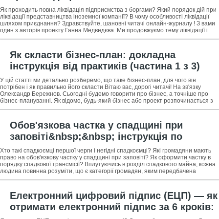
+ професійна допомога в ліквідації
Як проходить повна ліквідація підприємства з боргами? Який порядок дій при
підприємства
ліквідації представництва іноземної компанії? В чому особливості ліквідації
шляхом приєднання? Здравствуйте, шановні читачі онлайн-журналу ! З вами
один з авторів проекту Ганна Медведєва. Ми продовжуємо тему ліквідації і
Як скласти бізнес-план: докладна
інструкція від практиків (частина 1 з 3)
У цій статті ми детально розберемо, що таке бізнес-план, для чого він
потрібен і як правильно його скласти Вітаю вас, дорогі читачі! На зв'язку
Олександр Бережнов. Сьогодні будемо говорити про бізнес, а точніше про
бізнес-плануванні. Як відомо, будь-який бізнес або проект розпочинається з
Обов'язкова частка у спадщині при
заповіті&nbsp;&nbsp; інструкція по
отриманню для спадкоємців першої
Хто такі спадкоємці першої черги і негідні спадкоємці? Які громадяни мають
черги: 6 простих кроків + 3 ради як
право на обов'язкову частку у спадщині при заповіті? Як оформити частку в
порядку спадкової трансмісії? Вплутуючись в розділ спадкового майна, кожна
оформити свою частку у порядку
людина повинна розуміти, що є категорії громадян, яким передбачена
трансмісії
Електронний цифровий підпис (ЕЦП) — як
отримати електронний підпис за 6 кроків:
інструкція для новачків + огляд ТОП-3