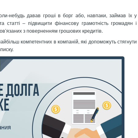
коли-небудь давав гроші в борг або, навпаки, займав їх у
та статті – підвищити фінансову грамотність громадян і
пов'язаних з поверненням грошових кредитів.
найбільш компетентних в компаній, які допоможуть стягнути
зписку.