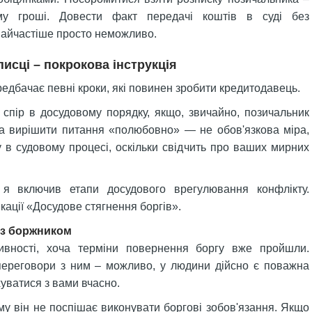
у гроші. Довести факт передачі коштів в суді без
найчастіше просто неможливо.
писці – покрокова інструкція
едбачає певні кроки, які повинен зробити кредитодавець.
спір в досудовому порядку, якщо, звичайно, позичальник
ба вирішити питання «полюбовно» — не обов'язкова міра,
 в судовому процесі, оскільки свідчить про ваших мирних
 я включив етапи досудового врегулювання конфлікту.
кації «Досудове стягнення боргів».
з боржником
ивності, хоча терміни повернення боргу вже пройшли.
переговори з ним – можливо, у людини дійсно є поважна
хуватися з вами вчасно.
му він не поспішає виконувати боргові зобов'язання. Якщо