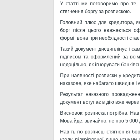
У статті ми поговоримо про те, 
стягнення боргу за розпискою.
Головний плюс для кредитора, як
борг після цього вважається о
формі, вона при необхідності ста
Такий документ дисциплінує і сам
підписом та оформлений за всім
недоцільно, як ігнорувати банківсь
При наявності розписки у кредит
наказове, яке набагато швидше і 
Результат наказного проваджен
документ вступає в дію вже через
Висновок: розписка потрібна. Нав
Мова йде, звичайно, не про 5 000 
Навіть по розписці стягнення бор
угоду, підкріпленої лише усними