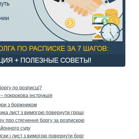
боргу по розписці?
– покрокова інструкція
ори з боржником
ика лист з вимогою повернути гроші
ву про стягнення боргу за розпискою
айонного суду
ски і лист з вимогою повернути борг