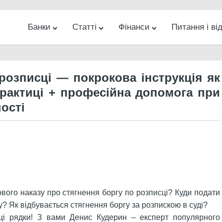
Банки
Статті
Фінанси
Питання і від
ес
Новини
Банкомати на карті
Гроші
Банки
Інвестиції
Кредити
Відділення на карті
Інтернет
Бізнес
Діловий
Різн
розписці — покрокова інструкція як
рактиці + професійна допомога при
ості
ового наказу про стягнення боргу по розписці? Куди подати
у? Як відбувається стягнення боргу за розпискою в суді?
 ці рядки! З вами Денис Кудерин – експерт популярного