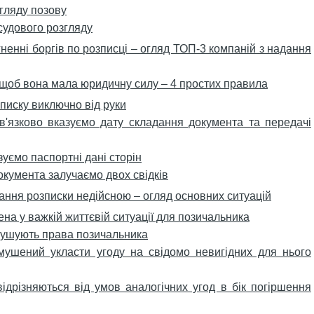
згляду позову
судового розгляду
енні боргів по розписці – огляд ТОП-3 компаній з надання
 щоб вона мала юридичну силу – 4 простих правила
писку виключно від руки
в'язково вказуємо дату складання документа та передачі
уємо паспортні дані сторін
окумента залучаємо двох свідків
ання розписки недійсною – огляд основних ситуацій
ена у важкій життєвій ситуації для позичальника
рушують права позичальника
мушений укласти угоду на свідомо невигідних для нього
ідрізняються від умов аналогічних угод в бік погіршення