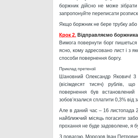
боржник дійсно не може зібрати
запропонуйте переписати розписк
Якщо боржник не бере трубку або 
Крок 2.
Відправляємо боржника 
Вимога повернути борг пишеться 
ясно, кому адресовано лист і з я
способи повернення боргу.
Приклад претензії
Шановний Олександр Якович! 3 
(вісімдесят тисяч) рублів, щ
повернення був встановлений
зобов'язалися сплатити 0,3% від з
Але в даний час – 16 листопада 
найближчий місяць погасити забо
прохання не буде задоволене, я б
З повагою, Морозов Іван Петрович.