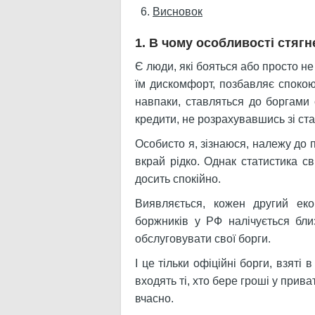
Висновок
1. В чому особливості стягн
Є люди, які бояться або просто не
їм дискомфорт, позбавляє спокою 
навпаки, ставляться до боргами с
кредити, не розрахувавшись зі ст
Особисто я, зізнаюся, належу до п
вкрай рідко. Однак статистика с
досить спокійно.
Виявляється, кожен другий еко
боржників у РФ налічується бли
обслуговувати свої борги.
І це тільки офіційні борги, взяті 
входять ті, хто бере гроші у прив
вчасно.