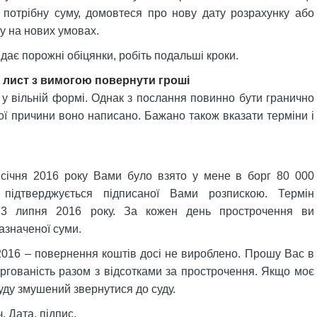
 потрібну суму, домовтеся про нову дату розрахунку або
у на нових умовах.
дає порожні обіцянки, робіть подальші кроки.
лист з вимогою повернути гроші
у вільній формі. Однак з послання повинно бути гранично
кої причини воно написано. Бажано також вказати терміни і
січня 2016 року Вами було взято у мене в борг 80 000
о підтверджується підписаної Вами розпискою. Термін
 3 липня 2016 року. За кожен день прострочення ви
азначеної суми.
2016 – повернення коштів досі не вироблено. Прошу Вас в
ргованість разом з відсотками за прострочення. Якщо моє
уду змушений звернутися до суду.
 Дата, підпис.