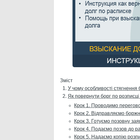
Зміст
У чому особливості стягнення 
Як повернути борг по розписці 
Крок 1. Проводимо перегов
Крок 2. Відправляємо боржн
Крок 3. Готуємо позовну зая
Крок 4. Подаємо позов до р
Крок 5. Надаємо копію розпи