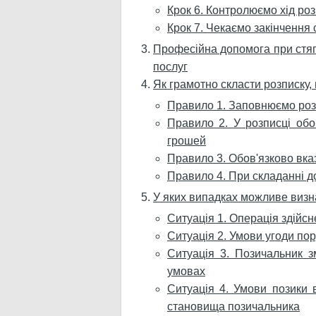
Крок 6. Контролюємо хід ро
Крок 7. Чекаємо закінчення 
Професійна допомога при стягн
послуг
Як грамотно скласти розписку,
Правило 1. Заповнюємо роз
Правило 2. У розписці обо
грошей
Правило 3. Обов'язково вказ
Правило 4. При складанні д
У яких випадках можливе визн
Ситуація 1. Операція здійсн
Ситуація 2. Умови угоди по
Ситуація 3. Позичальник з
умовах
Ситуація 4. Умови позики в
становища позичальника