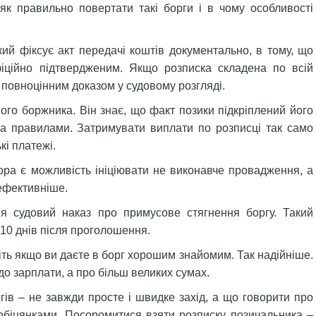
як правильно повертати такі борги і в чому особливості
ий фіксує акт передачі коштів документально, в тому, що
фіційно підтвердженим. Якщо розписка складена по всій
є повноцінним доказом у судовому розгляді.
ого боржника. Він знає, що факт позики підкріплений його
а правилами. Затримувати виплати по розписці так само
кі платежі.
ора є можливість ініціювати не виконавче провадження, а
ефективніше.
ня судовий наказ про примусове стягнення боргу. Такий
 10 днів після проголошення.
іть якщо ви даєте в борг хорошим знайомим. Так надійніше.
до зарплати, а про більш великих сумах.
гів – не завжди просте і швидке захід, а що говорити про
 обіцянками. Посоромитися взяти розписку позичальника –