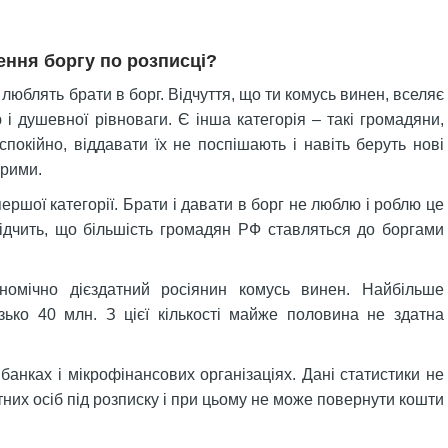
ення боргу по розписці?
 люблять брати в борг. Відчуття, що ти комусь винен, вселяє
і душевної рівноваги. Є інша категорія – такі громадяни,
покійно, віддавати їх не поспішають і навіть беруть нові
арими.
ершої категорії. Брати і давати в борг не люблю і роблю це
відчить, що більшість громадян РФ ставляться до боргами
номічно дієздатний росіянин комусь винен. Найбільше
зько 40 млн. З цієї кількості майже половина не здатна
в банках і мікрофінансових організаціях. Дані статистики не
атних осіб під розписку і при цьому не може повернути кошти