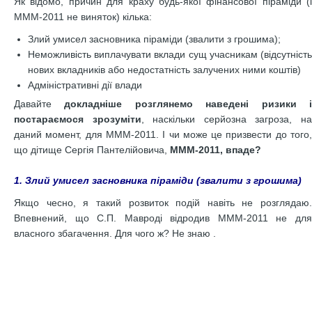
Як відомо, причин для краху будь-якої фінансової піраміди (і
МММ-2011 не виняток) кілька:
Злий умисел засновника піраміди (звалити з грошима);
Неможливість виплачувати вклади сущ учасникам (відсутність
нових вкладників або недостатність залучених ними коштів)
Адміністративні дії влади
Давайте
докладніше розглянемо наведені ризики 
постараємося зрозуміти
, наскільки серйозна загроза, н
даний момент, для МММ-2011. І чи може це призвести до того,
що дітище Сергія Пантелійовича,
МММ-2011, впаде?
1. Злий умисел засновника піраміди (звалити з грошима)
Якщо чесно, я такий розвиток подій навіть не розглядаю.
Впевнений, що С.П. Мавроді відродив МММ-2011 не для
власного збагачення. Для чого ж? Не знаю .