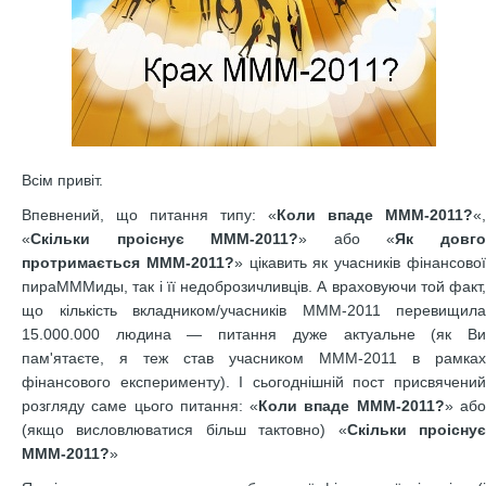
Всім привіт.
Впевнений, що питання типу: «
Коли впаде МММ-2011?
«,
«
Скільки проіснує МММ-2011?
» або «
Як довг
протримається МММ-2011?
» цікавить як учасників фінансово
пираМММиды, так і її недоброзичливців. А враховуючи той факт,
що кількість вкладником/учасників МММ-2011 перевищила
15.000.000 людина — питання дуже актуальне (як Ви
пам'ятаєте, я теж став учасником МММ-2011 в рамках
фінансового експерименту). І сьогоднішній пост присвячений
розгляду саме цього питання: «
Коли впаде МММ-2011?
» аб
(якщо висловлюватися більш тактовно) «
Скільки проісну
МММ-2011?
»