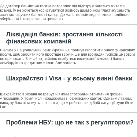
До дотепер банківська картка потрапляє під підозру у багатьох жителів
країни. Їм не хочеться користуватися якимось шматочком пластику замість
звичних і зручних банкнот і купюр. До жаль, не всім видно плюси подібного
зберігання і використання грошових
Ліквідація банків: зростання кількості
фінансових компаній
Скільки б Національний банк України не прагнув скоротити ринок фінансових
послуг, щоб зробити його простіше і зручніше для громадян, успіхів це зовсім
не приносить. Звичайно, вийшло позбутися величезної кількості банків,
ломбардів та кредитних спілок. Але замість
Шахрайство і Visa - у всьому винні банки
Шахрайство в Україні не гребує ніякими способами отримання грошей
у громадян. У тому числі і крадіжками з банківських карток. Однак у у такому
випадку багато можуть і не знати, що ж робити в подібній ситуації, куди бігти
і як
Проблеми НБУ: що не так з регулятором?