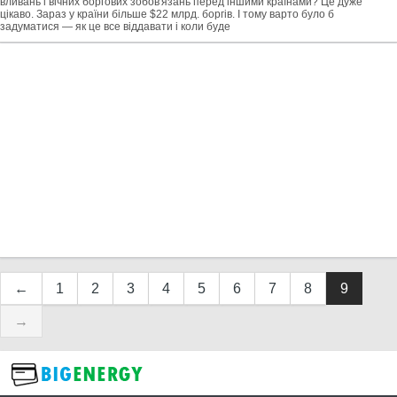
вливань і вічних боргових зобов'язань перед іншими країнами? Це дуже
цікаво. Зараз у країни більше $22 млрд. боргів. І тому варто було б
задуматися — як це все віддавати і коли буде
←
1
2
3
4
5
6
7
8
9
→