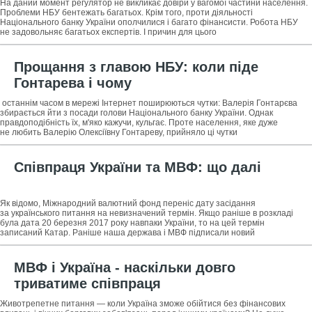
На даний момент регулятор не викликає довіри у вагомої частини населення.
Проблеми НБУ бентежать багатьох. Крім того, проти діяльності
Національного банку України ополчилися і багато фінансисти. Робота НБУ
не задовольняє багатьох експертів. І причин для цього
Прощання з главою НБУ: коли піде
Гонтарева і чому
останнім часом в мережі Інтернет поширюються чутки: Валерія Гонтарєва
збирається йти з посади голови Національного банку України. Однак
правдоподібність їх, м'яко кажучи, кульгає. Проте населення, яке дуже
не любить Валерію Олексіївну Гонтареву, прийняло ці чутки
Співпраця України та МВФ: що далі
Як відомо, Міжнародний валютний фонд переніс дату засідання
за українського питання на невизначений термін. Якщо раніше в розкладі
була дата 20 березня 2017 року навпаки України, то на цей термін
записаний Катар. Раніше наша держава і МВФ підписали новий
МВФ і Україна - наскільки довго
триватиме співпраця
Животрепетне питання — коли Україна зможе обійтися без фінансових