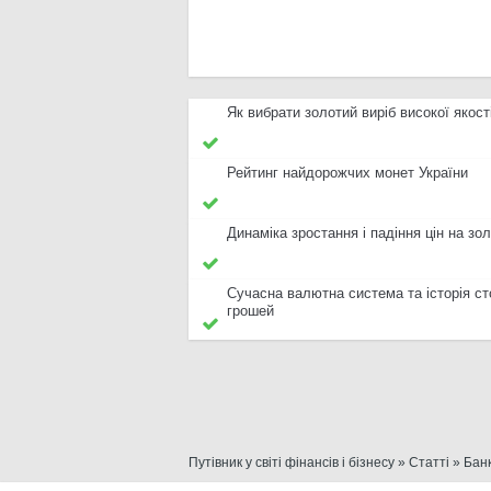
Як вибрати золотий виріб високої якост
Рейтинг найдорожчих монет України
Динаміка зростання і падіння цін на зо
Сучасна валютна система та історія ст
грошей
Путівник у світі фінансів і бізнесу
»
Статті
»
Бан