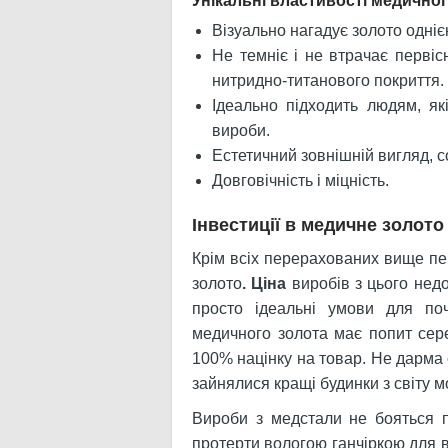
Унікальні властивості медично
Візуально нагадує золото одніє
Не темніє і не втрачає первіс
нитридно-титанового покриття.
Ідеально підходить людям, як
вироби.
Естетичний зовнішній вигляд, с
Довговічність і міцність.
Інвестиції в медичне золото
Крім всіх перерахованих вище пе
золото
. Ціна
виробів з цього нед
просто ідеальні умови для поч
медичного золота має попит сер
100% націнку на товар. Не дарма 
зайнялися кращі будинки з світу м
Вироби з медстали не бояться п
протерти вологою ганчіркою для 