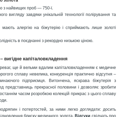
го золота
ю з найвищих проб — 750-ї.
ного вигляду завдяки унікальній технології полірування та
і мають алергію на біжутерію і сприймають лише золоті
олідність в поєднанні з рекордно низькою ціною.
 – вигідне капіталовкладення
реваг, ще й вельми вдалим капіталовкладенням є медичне
орогого сплаву невелика, конкуренція практично відсутня –
инаючого підприємця. Витончена, яскрава біжутерія з
ед представниць прекрасної половини і дозволяє зробити
останнім часом розробкою колекцій прикрас з цього сплаву
оди.
одряпин і потертостей, за ними легко доглядати: досить
відновлення блиску медичного золота
. Відгуки
свідчать про