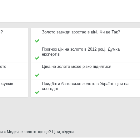
і?
Золото завжди зростає в ціні. Чи це Так?
Прогноз цін на золото в 2012 році. Думка
експертів
лото
Ціна на золото може різко піднятися
осунків
Придбати банківське золото в Україні: ціни на
сьогодні
ки
» Медичне золото: що це? Ціни, відгуки