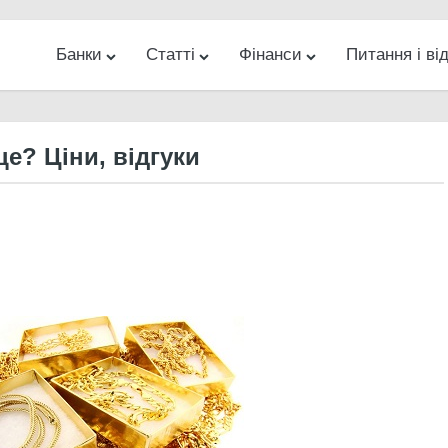
Банки
Статті
Фінанси
Питання і від
ес
Новини
Банкомати на карті
Гроші
Банки
Інвестиції
Кредити
Відділення на карті
Інтернет
Бізнес
Діловий
Різн
е? Ціни, відгуки