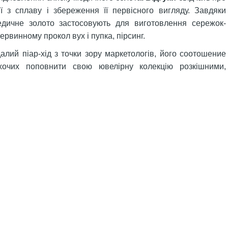
ї з сплаву і збереження її первісного вигляду. Завдяки
медичне золото застосовують для виготовлення сережок-
рвинному прокол вух і пупка, пірсинг.
алий піар-хід з точки зору маркетологів, його соотошение
охочих поповнити свою ювелірну колекцію розкішними,