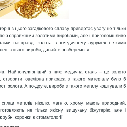
ерія з цього загадкового сплаву привертає увагу не тільки
стю з справжніми золотими виробами, але і приголомшливо
кільки насправді золота в «медичному ауруме» і якими
ені з нього вироби, давайте розберемося.
фів. Найпопулярніший з них: медична сталь – це золото
, створити ювелірна прикраса з такого матеріалу було б
сті золота. А по-друге, вироби з такого металу коштували б
 сплав металів нікелю, магнію, хрому, мають природний,
готовляють не тільки якісну, вишукану біжутерію, але і
ж зубні коронки в стоматології.