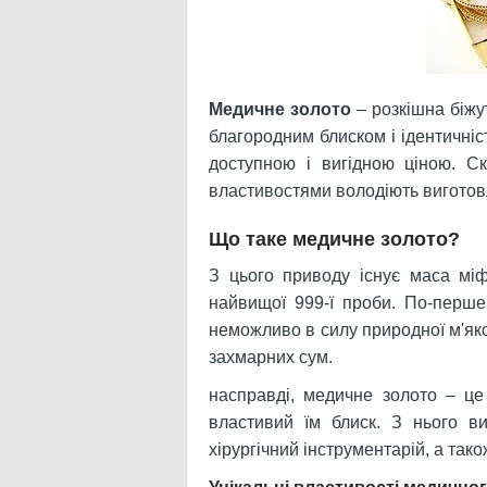
Медичне золото
– розкішна біжут
благородним блиском і ідентичні
доступною і вигідною ціною. С
властивостями володіють виготовл
Що таке медичне золото?
З цього приводу існує маса мі
найвищої 999-ї проби. По-перше
неможливо в силу природної м'яко
захмарних сум.
насправді, медичне золото – це
властивий їм блиск. З нього ви
хірургічний інструментарій, а тако