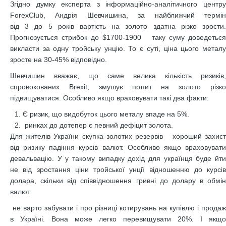
Згідно думку експерта з інформаційно-аналітичного центру
ForexClub, Андрія Шевчишина, за найближчий термін
від 3 до 5 років вартість на золото здатна різко зрости.
Прогнозується стрибок до $1700-1900 таку суму доведеться
викласти за одну тройську унцію. То є суті, ціна цього металу
зросте на 30-45% відповідно.
Шевчишин вважає, що саме велика кількість ризиків,
спровокованих Brexit, змушує попит на золото різко
підвищуватися. Особливо якщо враховувати такі два факти:
Є ризик, що видобуток цього металу впаде на 5%.
ринках до дотепер є певний дефіцит золота.
Для жителів України скупка золотих резервів хороший захист
від ризику падіння курсів валют. Особливо якщо враховувати
девальвацію. У у такому випадку дохід для українця буде йти
не від зростання ціни тройської унції відношенню до курсів
долара, скільки від співвідношення гривні до долару в обмін
валют.
не варто забувати і про різниці котирувань на купівлю і продаж
в Україні. Вона може легко перевищувати 20%. І якщо