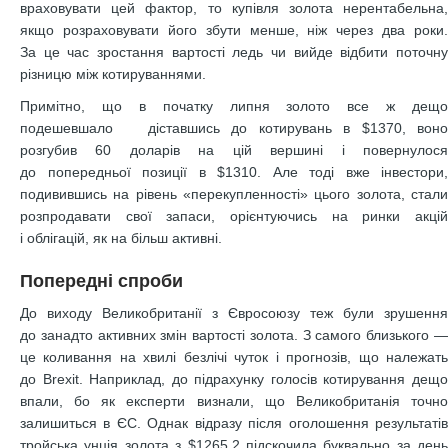
враховувати цей фактор, то купівля золота нерентабельна,
якщо розраховувати його збути менше, ніж через два роки.
За це час зростання вартості ледь чи вийде відбити поточну
різницю між котируваннями.
Примітно, що в початку липня золото все ж дещо
подешевшало діставшись до котирувань в $1370, воно
розгубив 60 доларів на цій вершині і повернулося
до попередньої позиції в $1310. Але тоді вже інвестори,
подивившись на рівень «перекупленності» цього золота, стали
розпродавати свої запаси, орієнтуючись на ринки акцій
і облігацій, як на більш активні.
Попередні спроби
До виходу Великобританії з Євросоюзу теж були зрушення
до занадто активних змін вартості золота. З самого близького —
це коливання на хвилі безлічі чуток і прогнозів, що належать
до Brexit. Наприклад, до підрахунку голосів котирування дещо
впали, бо як експерти визнали, що Великобританія точно
залишиться в ЄС. Однак відразу після оголошення результатів
тройська унція золота з $1265,2 підскочила буквально за день