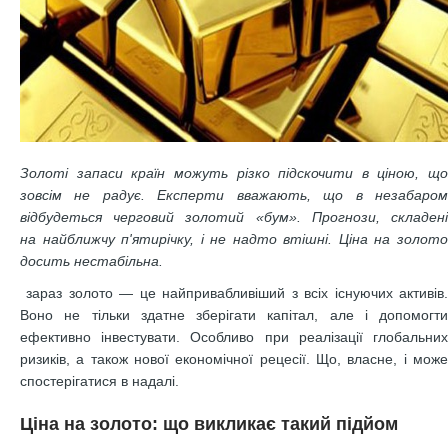
Золоті запаси країн можуть різко підскочити в ціною, що
зовсім не радує. Експерти вважають, що в незабаром
відбудеться черговий золотий «бум». Прогнози, складені
на найближчу п'ятирічку, і не надто втішні. Ціна на золото
досить нестабільна.
зараз золото — це найпривабливіший з всіх існуючих активів.
Воно не тільки здатне зберігати капітал, але і допомогти
ефективно інвестувати. Особливо при реалізації глобальних
ризиків, а також нової економічної рецесії. Що, власне, і може
спостерігатися в надалі.
Ціна на золото: що викликає такий підйом