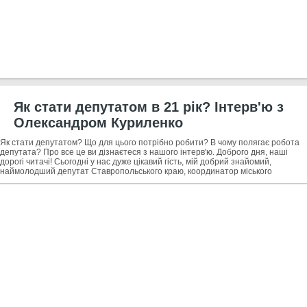
Як стати депутатом в 21 рік? Інтерв'ю з
Олександром Куриленко
Як стати депутатом? Що для цього потрібно робити? В чому полягає робота
депутата? Про все це ви дізнаєтеся з нашого інтерв'ю. Доброго дня, наші
дорогі читачі! Сьогодні у нас дуже цікавий гість, мій добрий знайомий,
наймолодший депутат Ставропольського краю, координатор міського
відділення ЛДПР в