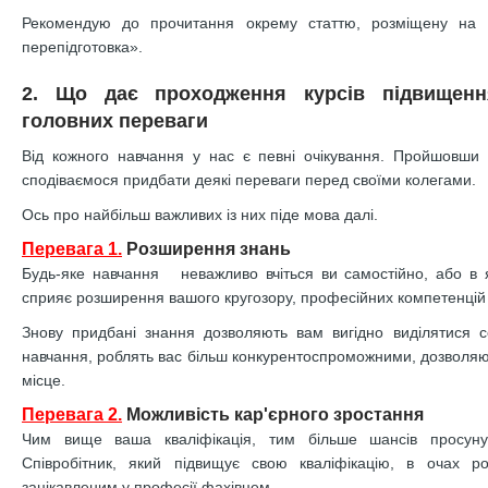
Рекомендую до прочитання окрему статтю, розміщену на 
перепідготовка».
2. Що дає проходження курсів підвищенн
головних переваги
Від кожного навчання у нас є певні очікування. Пройшовши 
сподіваємося придбати деякі переваги перед своїми колегами.
Ось про найбільш важливих із них піде мова далі.
Перевага 1.
Розширення знань
Будь-яке навчання неважливо вчіться ви самостійно, або в 
сприяє розширення вашого кругозору, професійних компетенцій 
Знову придбані знання дозволяють вам вигідно виділятися с
навчання, роблять вас більш конкурентоспроможними, дозволяю
місце.
Перевага 2.
Можливість кар'єрного зростання
Чим вище ваша кваліфікація, тим більше шансів просуну
Співробітник, який підвищує свою кваліфікацію, в очах р
зацікавленим у професії фахівцем.