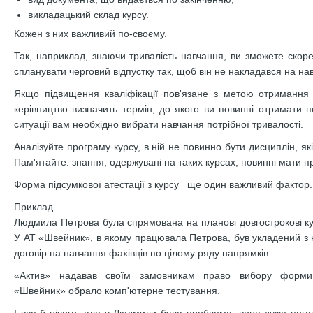
викладацький склад курсу.
Кожен з них важливий по-своєму.
Так, наприклад, знаючи тривалість навчання, ви зможете скоре
спланувати черговий відпустку так, щоб він не накладався на на
Якщо підвищення кваліфікації пов'язане з метою отримання 
керівництво визначить термін, до якого ви повинні отримати по
ситуації вам необхідно вибрати навчання потрібної тривалості.
Аналізуйте програму курсу, в ній не повинно бути дисциплін, які
Пам'ятайте: знання, одержувані на таких курсах, повинні мати пр
Форма підсумкової атестації з курсу ще один важливий фактор.
Приклад
Людмила Петрова була спрямована на планові довгострокові кур
У АТ «Швейник», в якому працювала Петрова, був укладений з
договір на навчання фахівців по цілому ряду напрямків.
«Актив» надавав своїм замовникам право вибору форми п
«Швейник» обрало комп'ютерне тестування.