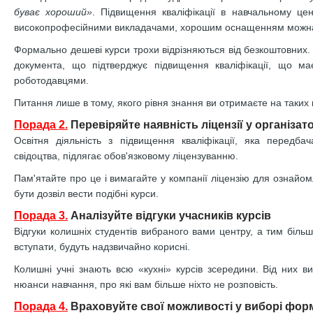
буває хороший»
. Підвищення кваліфікації в навчальному цен
високопрофесійними викладачами, хорошим оснащенням можна 
Формально дешеві курси трохи відрізняються від безкоштовних.
документа, що підтверджує підвищення кваліфікації, що ма
роботодавцями.
Питання лише в тому, якого рівня знання ви отримаєте на таких 
Порада 2.
Перевіряйте наявність ліцензії у організато
Освітня діяльність з підвищення кваліфікації, яка передба
свідоцтва, підлягає обов'язковому ліцензуванню.
Пам'ятайте про це і вимагайте у компанії ліцензію для ознайом
бути дозвіл вести подібні курси.
Порада 3.
Аналізуйте відгуки учасників курсів
Відгуки колишніх студентів вибраного вами центру, а тим більше
вступати, будуть надзвичайно корисні.
Колишні учні знають всю «кухні» курсів зсередини. Від них ви
нюанси навчання, про які вам більше ніхто не розповість.
Порада 4.
Враховуйте свої можливості у виборі фор