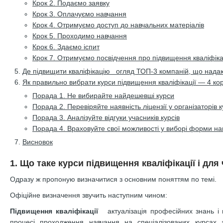
Крок 2. Подаємо заявку
Крок 3. Оплачуємо навчання
Крок 4. Отримуємо доступ до навчальних матеріалів
Крок 5. Проходимо навчання
Крок 6. Здаємо іспит
Крок 7. Отримуємо посвідчення про підвищення кваліфіка
Де підвищити кваліфікацію огляд ТОП-3 компаній, що нада
Як правильно вибрати курси підвищення кваліфікації — 4 ко
Порада 1. Не вибирайте найдешевші курси
Порада 2. Перевіряйте наявність ліцензії у організаторів к
Порада 3. Аналізуйте відгуки учасників курсів
Порада 4. Враховуйте свої можливості у виборі форми н
Висновок
1. Що таке курси підвищення кваліфікації і для
Одразу ж пропоную визначитися з основним поняттям по темі.
Офіційне визначення звучить наступним чином:
Підвищення кваліфікації
актуалізація професійних знань і н
процесі проходження навчання на спеціалізованих курсах 