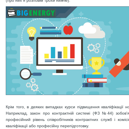
(про них я розповім трохи нижче).
Крім того, в деяких випадках курси підвищення кваліфікації н
Наприклад, закон про контрактній системі (ФЗ №44) зобов'я
професійний рівень співробітників контрактних служб і комі
кваліфікації або професійну перепідготовку.