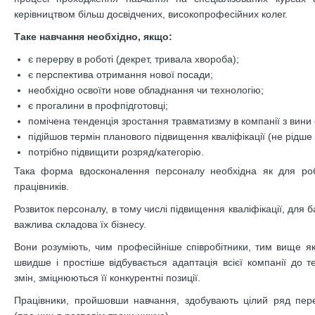
керівництвом більш досвідчених, високопрофесійних колег.
Таке навчання необхідно, якщо:
є перерву в роботі (декрет, тривала хвороба);
є перспектива отримання нової посади;
необхідно освоїти нове обладнання чи технологію;
є прогалини в профпідготовці;
помічена тенденція зростання травматизму в компанії з вини с
підійшов термін планового підвищення кваліфікації (не рідше 1
потрібно підвищити розряд/категорію.
Така форма вдосконалення персоналу необхідна як для роб
працівників.
Розвиток персоналу, в тому числі підвищення кваліфікації, для 
важлива складова їх бізнесу.
Вони розуміють, чим професійніше співробітники, тим вище які
швидше і простіше відбувається адаптація всієї компанії до те
змін, зміцнюються її конкурентні позиції.
Працівники, пройшовши навчання, здобувають цілий ряд пер