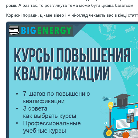
років. А раз так, то розглянута тема може бути цікава багатьом!
Корисні поради, цікаве відео і міні-огляд чекають вас в кінці статт