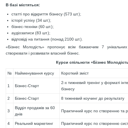
В базі містяться:
статті про відкриття бізнесу (573 шт.);
історії успіху (34 шт.);
бізнес-техніки (60 шт.);
аудіозаписи (83 шт.);
відповіді на питання (понад 2100 шт.).
«Бізнес Молодість» пропонує всім бажаючим 7 унікальних
створювати і розвивати власний бізнес.
Курси спільноти «Бізнес Молодіст
№
Найменування курсу
Короткий зміст
2-х тижневий тренінг у форматі інт
1
Бізнес-Старт
бізнесу
2
Бізнес-Старт
8 тижневий коучинг до результату
Відділ продажів за 60
3
Практичний курс по створенню та р
днів
4
Реальний маркетинг
Практичний курс по створенню сис