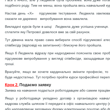
І все б нічого, але у Людмили була проблема: вона дуже поган
подібного роду. Тим не менш, вона пройшла весь навчальний ку
Настав день «Х» підсумкове тестування. Людмила хвилювал
сказати не даремно випробування вона завалила.
Викладачі курсів були в шоці Людмила дуже успішна учениця.
сплатити яку Петрової довелося вже за свій рахунок.
Тут дівчина мала право сама вибирати спосіб підсумкової атес
співбесіду (відповіді на запитання) і блискуче його пройшла.
Якщо б Людмила відразу при надходженні пояснила свою проб
підсумкове випробування у вигляді співбесіди, заощадивши п
гроші.
Врахуйте, якщо ви хочете кардинально змінити професію, то 
буде недостатньо. Тут потрібно пройти курси професійної перепі
Крок 2.
Подаємо заявку
Заявка на навчання подається роботодавцем або самим праців
Якщо у роботодавця укладено договір з організацією навчал
кадрова служба шляхом її передачі в офіс навчального центру 
або направляючи заповнену форму електронною поштою або ф