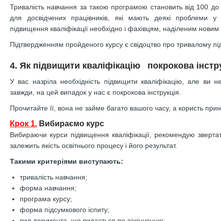
Тривалість навчання за такою програмою становить від 100 до
для досвідчених працівників, які мають деякі проблеми у 
підвищення кваліфікації необхідно і фахівцям, наділеним нови
Підтвердженням пройденого курсу є свідоцтво про тривалому під
4. Як підвищити кваліфікацію покрокова інстру
У вас назріла необхідність підвищити кваліфікацію, але ви н
завжди, на цей випадок у нас є покрокова інструкція.
Прочитайте її, вона не займе багато вашого часу, а користь при
Крок 1.
Вибираємо курс
Вибираючи курси підвищення кваліфікації, рекомендую звертати
залежить якість освітнього процесу і його результат.
Такими критеріями виступають:
тривалість навчання;
форма навчання;
програма курсу;
форма підсумкового іспиту;
вид документа, що видається по закінченню;