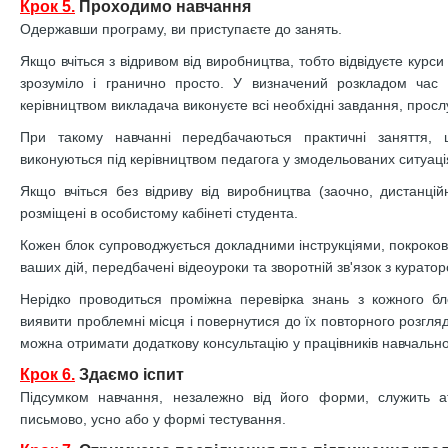
Крок 5.
Проходимо навчання
Одержавши програму, ви приступаєте до занять.
Якщо вчіться з відривом від виробництва, тобто відвідуєте курси
зрозуміло і гранично просто. У визначений розкладом час 
керівництвом викладача виконуєте всі необхідні завдання, прослухо
При такому навчанні передбачаються практичні заняття,
виконуються під керівництвом педагога у змодельованих ситуаці
Якщо вчіться без відриву від виробництва (заочно, дистанційн
розміщені в особистому кабінеті студента.
Кожен блок супроводжується докладними інструкціями, покроков
ваших дій, передбачені відеоуроки та зворотній зв'язок з курато
Нерідко проводиться проміжна перевірка знань з кожного бл
виявити проблемні місця і повернутися до їх повторного розгляд
можна отримати додаткову консультацію у працівників навчальної
Крок 6.
Здаємо іспит
Підсумком навчання, незалежно від його форми, служить а
письмово, усно або у формі тестування.