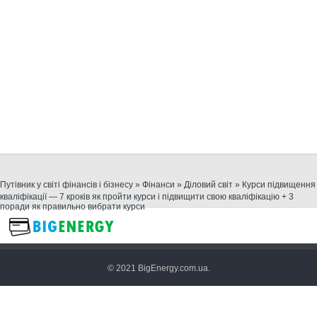
Путівник у світі фінансів і бізнесу
»
Фінанси
»
Діловий світ
» Курси підвищення
кваліфікації — 7 кроків як пройти курси і підвищити свою кваліфікацію + 3
поради як правильно вибрати курси
© 2021 BigEnergy.com.ua.