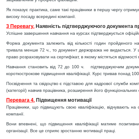
Як показує практика, саме такі працівники в першу чергу отриму
високу посаду всередині компанії.
3 Перевагу.
Наявність підтверджуючого документа про
Успішне завершення навчання на курсах підтверджується офіці
Форма документа залежить від кількості годин пройденого н
тривала менше 72 ч., то документ держзразка не видається. У 
право розраховувати на сертифікат, в якому містяться відомості
Навчання становить від 72 до 100 ч. підтверджуючим докум
короткострокове підвищення кваліфікації. Курс тривав понад 100
Посвідчення та свідоцтво є підставою для кадрової служби ком
(категорії) навчив працівника, розширення його функціональних о
Перевага 4.
Підвищення мотивації
Працівники, що підвищують свою кваліфікацію, відчувають на с
компанії.
Вони впевнені, що підвищення кваліфікації матиме позитивн
організації. Все це сприяє зростанню мотивації праці.