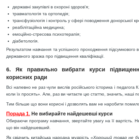
державні закупівлі в охороні здоров'я;
травматологія та ортопедія;
трансфузіологія і контроль у сфері поводження донорської кро
реабілітаційна медицина;
емоційно-стресова психотерапія;
діабетологія.
Результатом навчання та успішного проходження підсумкового 
державного зразка про підвищення кваліфікації.
6. Як правильно вибрати курси підвищенн
корисних ради
Всі напевно не раз чули вислів російського історика і педагога 
коли їх просять». Але, раз ви читаєте цю статтю, значить, наші 
Тим більше що вони корисні і дозволять вам не наробити помило
Порада 1.
Не вибирайте найдешевші курси
Обираючи програму навчання, звертайте увагу на її вартість. Не
що він найдешевший.
Як свідчить китайська народна мудрість
«Хороший товар не б