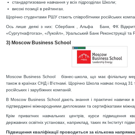
стандартизоване навчання у всіх підрозділах Школи;
високі позиції в рейтингах.
Щорічно студентами РШУ стають співробітники російських компані
Ось лише деякі з них: Сбербанк , Альфа Банк, ФК Відкритт
«Сургутнафтогаз», «Лукойл», Уральський Банк Реконструкції та Р
3) Moscow Business School
Moscow Business School бізнес-школа, що має філіальну мер
також в країнах СНД і В'єтнамі. Щорічно Школа навчає понад 31 
російських і зарубіжних компаній.
В Moscow Business School дають знання і практичні навички в о
підтверджені міжнародними дипломами та сертифікатами міжнар
Крім приватних навчальних центрів, курси підвищення кв
державних освітніх установах, наприклад, таких як Інститут під
Підвищення кваліфікації проводиться за кількома напрямк