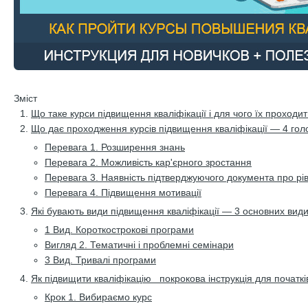
Зміст
Що таке курси підвищення кваліфікації і для чого їх проходи
Що дає проходження курсів підвищення кваліфікації — 4 гол
Перевага 1. Розширення знань
Перевага 2. Можливість кар'єрного зростання
Перевага 3. Наявність підтверджуючого документа про рів
Перевага 4. Підвищення мотивації
Які бувають види підвищення кваліфікації — 3 основних вид
1 Вид. Короткострокові програми
Вигляд 2. Тематичні і проблемні семінари
3 Вид. Тривалі програми
Як підвищити кваліфікацію покрокова інструкція для початкі
Крок 1. Вибираємо курс