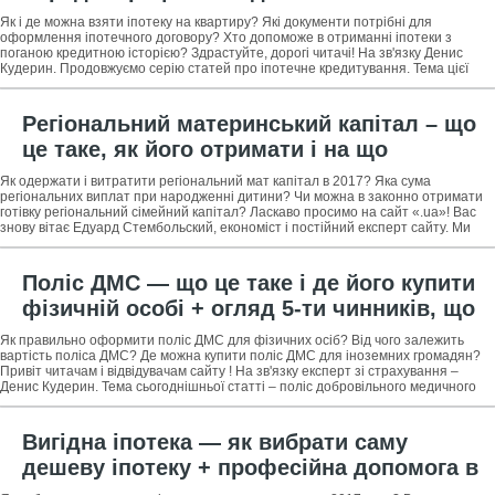
оформленні та отриманні іпотеки
Як і де можна взяти іпотеку на квартиру? Які документи потрібні для
оформлення іпотечного договору? Хто допоможе в отриманні іпотеки з
поганою кредитною історією? Здрастуйте, дорогі читачі! На зв'язку Денис
Кудерин. Продовжуємо серію статей про іпотечне кредитування. Тема цієї
публікації – як взяти
Регіональний материнський капітал – що
це таке, як його отримати і на що
витратити в 2017 році: вся правда +
Як одержати і витратити регіональний мат капітал в 2017? Яка сума
практичне застосування регіонального
регіональних виплат при народженні дитини? Чи можна в законно отримати
готівку регіональний сімейний капітал? Ласкаво просимо на сайт «.ua»! Вас
мат капіталу в регіонах
знову вітає Едуард Стембольский, економіст і постійний експерт сайту. Ми
продовжуємо
Поліс ДМС — що це таке і де його купити
фізичній особі + огляд 5-ти чинників, що
впливають на вартість поліса ДМС
Як правильно оформити поліс ДМС для фізичних осіб? Від чого залежить
вартість поліса ДМС? Де можна купити поліс ДМС для іноземних громадян?
Привіт читачам і відвідувачам сайту ! На зв'язку експерт зі страхування –
Денис Кудерин. Тема сьогоднішньої статті – поліс добровільного медичного
страхування
Вигідна іпотека — як вибрати саму
дешеву іпотеку + професійна допомога в
отриманні вигідною іпотеки