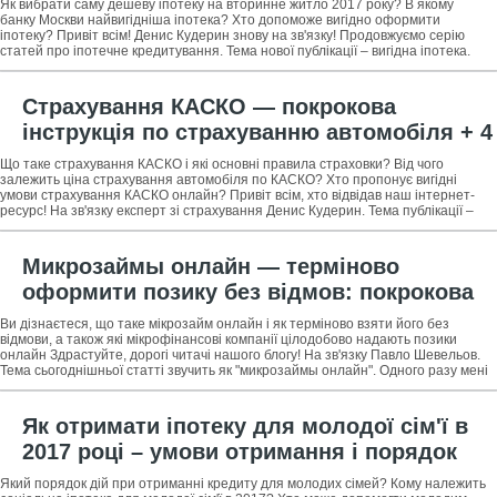
Як вибрати саму дешеву іпотеку на вторинне житло 2017 року? В якому
банку Москви найвигідніша іпотека? Хто допоможе вигідно оформити
іпотеку? Привіт всім! Денис Кудерин знову на зв'язку! Продовжуємо серію
статей про іпотечне кредитування. Тема нової публікації – вигідна іпотека.
Матеріал буде
Страхування КАСКО — покрокова
інструкція по страхуванню автомобіля + 4
перевірених способу як зекономити на
Що таке страхування КАСКО і які основні правила страховки? Від чого
КАСКО
залежить ціна страхування автомобіля по КАСКО? Хто пропонує вигідні
умови страхування КАСКО онлайн? Привіт всім, хто відвідав наш інтернет-
ресурс! На зв'язку експерт зі страхування Денис Кудерин. Тема публікації –
страхування
Микрозаймы онлайн — терміново
оформити позику без відмов: покрокова
інструкція для новачків + огляд ТОП-5
Ви дізнаєтеся, що таке мікрозайм онлайн і як терміново взяти його без
компаній з надання послуг
відмови, а також які мікрофінансові компанії цілодобово надають позики
онлайн Здрастуйте, дорогі читачі нашого блогу! На зв'язку Павло Шевельов.
Тема сьогоднішньої статті звучить як "микрозаймы онлайн". Одного разу мені
Як отримати іпотеку для молодої сім'ї в
2017 році – умови отримання і порядок
дій + професійна допомога у видачі
Який порядок дій при отриманні кредиту для молодих сімей? Кому належить