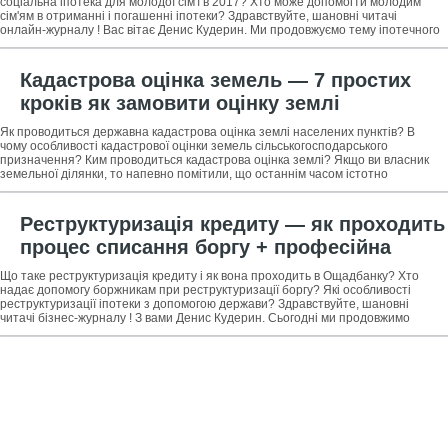
кредиту
соціальна іпотека для молодої сім'ї в 2017? Хто може допомогти молодим
сім'ям в отриманні і погашенні іпотеки? Здравствуйте, шановні читачі
онлайн-журналу ! Вас вітає Денис Кудерин. Ми продовжуємо тему іпотечного
кредитування.
Кадастрова оцінка земель — 7 простих
кроків як замовити оцінку землі
населених пунктів або
Як проводиться державна кадастрова оцінка землі населених пунктів? В
сільськогосподарського призначення +
чому особливості кадастрової оцінки земель сільськогосподарського
призначення? Ким проводиться кадастрова оцінка землі? Якщо ви власник
поради щодо вибору надійної оціночної
земельної ділянки, то напевно помітили, що останнім часом істотно
збільшився земельний
компанії
Реструктуризація кредиту — як проходить
процес списання боргу + професійна
допомога в реструктуризації
Що таке реструктуризація кредиту і як вона проходить в Ощадбанку? Хто
заборгованості
надає допомогу боржникам при реструктуризації боргу? Які особливості
реструктуризації іпотеки з допомогою держави? Здравствуйте, шановні
читачі бізнес-журналу ! З вами Денис Кудерин. Сьогодні ми продовжимо
вивчати багатогранну і