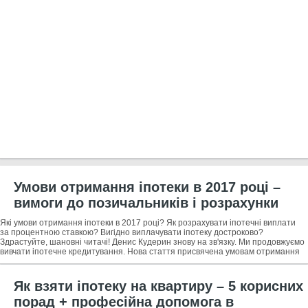
Умови отримання іпотеки в 2017 році –
вимоги до позичальників і розрахунки
іпотеки + професійна допомога в
Які умови отримання іпотеки в 2017 році? Як розрахувати іпотечні виплати
отриманні іпотечних позик
за процентною ставкою? Вигідно виплачувати іпотеку достроково?
Здрастуйте, шановні читачі! Денис Кудерин знову на зв'язку. Ми продовжуємо
вивчати іпотечне кредитування. Нова стаття присвячена умовам отримання
іпотеки в
Як взяти іпотеку на квартиру – 5 корисних
порад + професійна допомога в