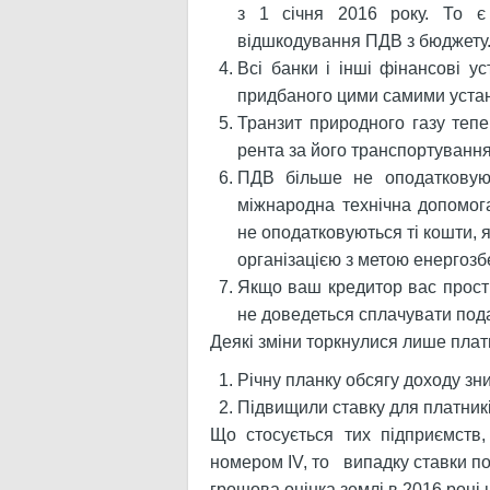
з 1 січня 2016 року. То є
відшкодування ПДВ з бюджету
Всі банки і інші фінансові у
придбаного цими самими устан
Транзит природного газу тепе
рента за його транспортування 
ПДВ більше не оподатковуют
міжнародна технічна допомога
не оподатковуються ті кошти,
організацією з метою енергоз
Якщо ваш кредитор вас простив
не доведеться сплачувати под
Деякі зміни торкнулися лише платник
Річну планку обсягу доходу зни
Підвищили ставку для платникі
Що стосується тих підприємств,
номером IV, то випадку ставки по
грошова оцінка землі в 2016 році 