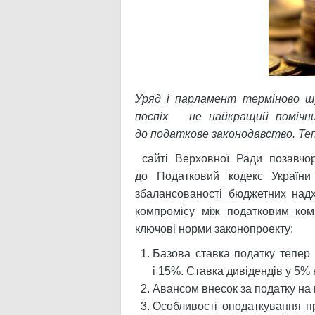
Уряд і парламент терміново ш
поспіх не найкращий помічник
до податкове законодавство. Те
сайті Верховної Ради позавчо
до Податковий кодекс України
збалансованості бюджетних на
компромісу між податковим ком
ключові норми законопроекту:
Базова ставка податку тепер 
і 15%. Ставка дивідендів у 5% 
Авансом внесок за податку на 
Особливості оподаткування пр