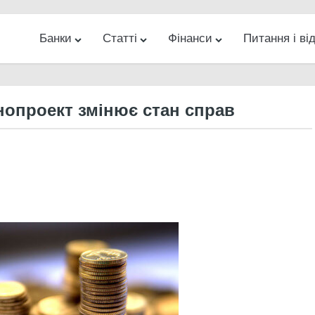
Банки
Статті
Фінанси
Питання і від
ес
Новини
Банкомати на карті
Гроші
Банки
Інвестиції
Кредити
Відділення на карті
Інтернет
Бізнес
Діловий
Різн
нопроект змінює стан справ