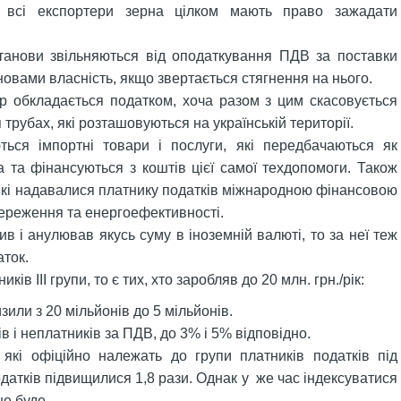
 всі експортери зерна цілком мають право зажадати
.
станови звільняються від оподаткування ПДВ за поставки
овами власність, якщо звертається стягнення на нього.
р обкладається податком, хоча разом з цим скасовується
трубах, які розташовуються на українській території.
ься імпортні товари і послуги, які передбачаються як
 та фінансуються з коштів цієї самої техдопомоги. Також
 які надавалися платнику податків міжнародною фінансовою
береження та енергоефективності.
 і анулював якусь суму в іноземній валюті, то за неї теж
аток.
ів III групи, то є тих, хто заробляв до 20 млн. грн./рік:
зили з 20 мільйонів до 5 мільйонів.
в і неплатників за ПДВ, до 3% і 5% відповідно.
 які офіційно належать до групи платників податків під
датків підвищилися 1,8 рази. Однак у же час індексуватися
не буде.