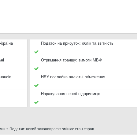
Україна
Податок на прибуток: облік та звітність
бні
Отримання траншу: вимоги МВФ
нансів
НБУ послабив валютні обмеження
Нарахування пенсії підприємцю
ини
» Податки: новий законопроект змінює стан справ