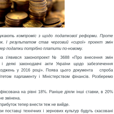
укають компроміс з щодо податкової реформи. Проте
. І результатом став черговий «сирої» проект змін
пер податки потрібно платити по-новому.
ра з'явився законопроект № 3688 «Про внесення змін
 і деякі законодавчі акти України щодо забезпечення
дходжень у 2016 році». Поява цього документа спроба
ітетом парламенту і Міністерством фінансів. Розберемо
фіксована на рівні 18%. Раніше діяли інші ставки, в 20%
не змінена.
прибуток тепер внести теж не вийде.
и поставці технічних і зернових культур будуть скасовані