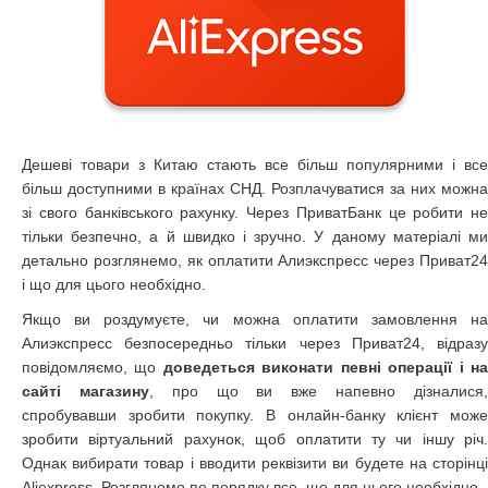
Дешеві товари з Китаю стають все більш популярними і все
більш доступними в країнах СНД. Розплачуватися за них можна
зі свого банківського рахунку. Через ПриватБанк це робити не
тільки безпечно, а й швидко і зручно. У даному матеріалі ми
детально розглянемо, як оплатити Алиэкспресс через Приват24
і що для цього необхідно.
Якщо ви роздумуєте, чи можна оплатити замовлення на
Алиэкспресс безпосередньо тільки через Приват24, відразу
повідомляємо, що
доведеться виконати певні операції і н
сайті магазину
, про що ви вже напевно дізналися
спробувавши зробити покупку. В онлайн-банку клієнт може
зробити віртуальний рахунок, щоб оплатити ту чи іншу річ.
Однак вибирати товар і вводити реквізити ви будете на сторінці
Aliexpress. Розглянемо по порядку все, що для цього необхідно.