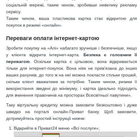
соціальній мережі, таким чином, зробивши невелику рекламу
сервісу.
Таким чином, ваша пластикова картка стає відкритою для
покупок в режимі «онлайн».
Переваги оплати інтернет-картою
Зробити покупку на «Алі» набагато зручніше і безпечніше, якщо
у клієнта відкрита інтернет-карта.
Безпека є головним ї
перевагою
. Оскільки картка є цільовою, вона відкривається
тільки для інтернет-покупок. Вона ніяк не прив'язана до інших
ваших рахунків, до того ж на неї можна покласти стільки грошей,
скільки клієнт вважатиме за потрібне. Таким чином, ризики її
використання зведені до мінімуму, і картка ідеально підходить
для вчинення правочинів на просторах Всесвітньої павутини».
Таку віртуальну кредитку можна замовити безкоштовно і дуже
швидко на порталі онлайн-Приват банку. Щоб замовити,
дотримуйтесь простий інструкції нижче:
Відкрийте в Приват24 меню «Всі послуги»;