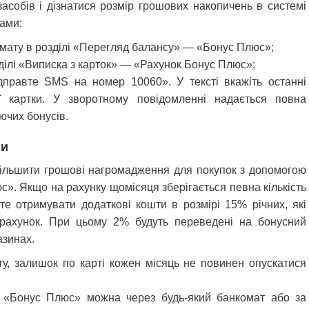
засобів і дізнатися розмір грошових накопичень в системі
ами:
мату в розділі «Перегляд балансу» — «Бонус Плюс»;
ділі «Виписка з карток» — «Рахунок Бонус Плюс»;
дправте SMS на номер 10060». У тексті вкажіть останні
картки. У зворотному повідомленні надається повна
іючих бонусів.
ми
ільшити грошові нагромадження для покупок з допомогою
». Якщо на рахунку щомісяця зберігається певна кількість
те отримувати додаткові кошти в розмірі 15% річних, які
 рахунок. При цьому 2% будуть переведені на бонусний
азинах.
у, залишок по карті кожен місяць не повинен опускатися
а «Бонус Плюс» можна через будь-який банкомат або за