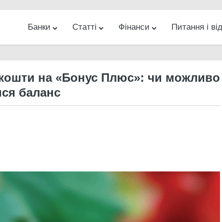
Банки
Статті
Фінанси
Питання і від
ес
Новини
Банкомати на карті
Гроші
Банки
Інвестиції
Кредити
Відділення на карті
Інтернет
Бізнес
Діловий
Різн
кошти на «Бонус Плюс»: чи можливо
ися баланс