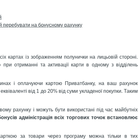
й
й перебувати на бонусному рахунку
іх картах із зображенням полунички на лицьовій стороні.
 при отриманні та активації карти в одному з відділень
зинах і оплачуючи картою Приватбанку, на ваш рахунок
еквіваленті від 1 до 20% від суми укладеної покупки. Таким
вому рахунку і можуть бути використані під час майбутніх
онусів адміністрація всіх торгових точок встановлює
карткою за товари через програму можна тільки в тих