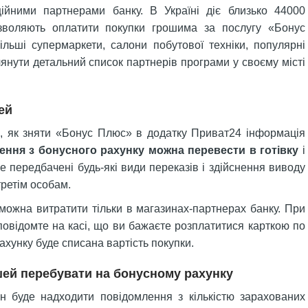
ційними партнерами банку. В Україні діє близько 44000
дозволяють оплатити покупки грошима за послугу «Бонус
льші супермаркети, салони побутової техніки, популярні
глянути детальний список партнерів програми у своєму місті
ей
ати, як зняти «Бонус Плюс» в додатку Приват24 інформація
ення з бонусного рахунку можна перевести в готівку
і
 передбачені будь-які види переказів і здійснення виводу
ретім особам.
ожна витратити тільки в магазинах-партнерах банку. При
 повідомте на касі, що ви бажаєте розплатитися карткою по
ахунку буде списана вартість покупки.
шей перебувати на бонусному рахунку
н буде надходити повідомлення з кількістю зарахованих