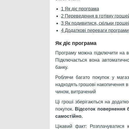
1
Як діє програма
2
Переведення в готівку гроше
3
Як подивитися, скільки гроше
4
Додаткові переваги програми
Як діє програма
Програму можна підключити на вс
Підключається вона автоматично
банку.
Роблячи багато покупок у мага
надходять грошові накопичення в 
чином, витрачений
Ці гроші зберігаються на додатко
покупок.
Відсоток повернення б
самостійно.
Цікавий факт: Розплачуватися 