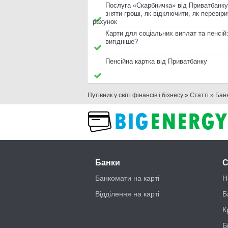
Послуга «Скарбничка» від Приватбанку
зняти гроші, як відключити, як перевіри
рахунок
Карти для соціальних виплат та пенсій
вигідніше?
Пенсійна картка від Приватбанку
Путівник у світі фінансів і бізнесу
»
Статті
»
Бан
Банки
С
Банкомати на карті
Н
Відділення на карті
Б
К
Б