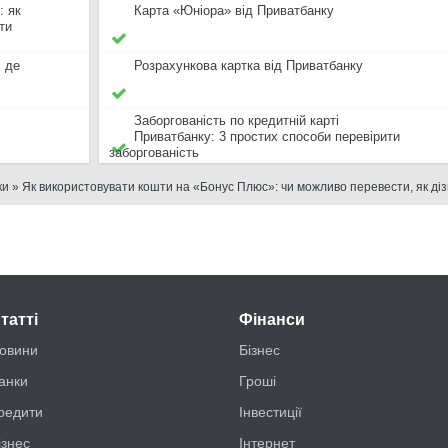
: як
Карта «Юніора» від Приватбанку
ти
: де
Розрахункова картка від Приватбанку
Заборгованість по кредитній карті
Приватбанку: 3 простих способи перевірити
заборгованість
ки
» Як використовувати кошти на «Бонус Плюс»: чи можливо перевести, як ді
татті
Фінанси
овини
Бізнес
анки
Гроші
редити
Інвестиції
ізнес
Інтернет