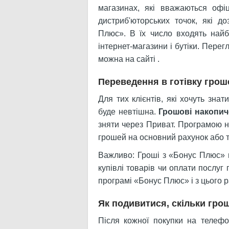
магазинах, які вважаються офі
дистриб'юторських точок, які 
Плюс». В їх число входять найбі
інтернет-магазини і бутіки. Пере
можна на сайті
.
Переведення в готівку грош
Для тих клієнтів, які хочуть зн
буде невтішна.
Грошові накопич
зняти через Приват. Програмою не
грошей на основний рахунок або т
Важливо: Гроші з «Бонус Плюс» м
купівлі товарів чи оплати послуг
програмі «Бонус Плюс» і з цього р
Як подивитися, скільки гро
Після кожної покупки на телефо