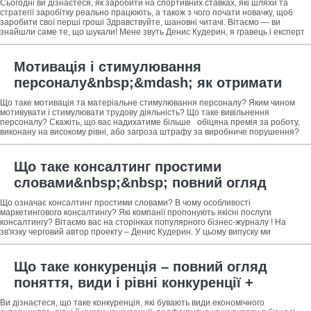
Сьогодні ви дізнаєтеся, як заробити на спортивних ставках, які шляхи та
стратегії заробітку реально працюють, а також з чого почати новачку, щоб
заробити свої перші гроші Здравствуйте, шановні читачі. Вітаємо — ви
знайшли саме те, що шукали! Мене звуть Денис Кудерин, я гравець і експерт
Мотивація і стимулювання
персоналу&nbsp;&mdash; як отримати
максимальну віддачу працівників за 5
Що таке мотивація та матеріальне стимулювання персоналу? Яким чином
кроків: інструкція для початківців
мотивувати і стимулювати трудову діяльність? Що таке вивільнення
персоналу? Скажіть, що вас надихатиме більше обіцяна премія за роботу,
бізнесменів + допомогу у підвищенні
виконану на високому рівні, або загроза штрафу за виробниче порушення?
Неважко
мотивації і стимулювання трудової
діяльності
Що таке консалтинг простими
словами&nbsp;&nbsp; повний огляд
поняття та етапів консалтингової
Що означає консалтинг простими словами? В чому особливості
діяльності + 4 головні ознаки успішного
маркетингового консалтингу? Які компанії пропонують якісні послуги
консалтингу? Вітаємо вас на сторінках популярного бізнес-журналу ! На
консультанта
зв'язку черговий автор проекту – Денис Кудерин. У цьому випуску ми
розпочинаємо новий цикл статей,
Що таке конкуренція – повний огляд
поняття, види і рівні конкуренції +
правила ефективної конкуренції в бізнесі
Ви дізнаєтеся, що таке конкуренція, які бувають види економічного