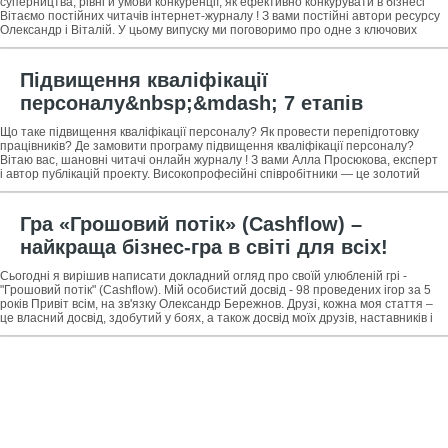
суперництва, рівні й умови конкуренції, як ефективно конкурувати в бізнесі
Вітаємо постійних читачів інтернет-журналу ! З вами постійні автори ресурсу
Олександр і Віталій. У цьому випуску ми поговоримо про одне з ключових
понять у
Підвищення кваліфікації
персоналу&nbsp;&mdash; 7 етапів
перепідготовки працівників професійна
Що таке підвищення кваліфікації персоналу? Як провести перепідготовку
допомога в розробці програми
працівників? Де замовити програму підвищення кваліфікації персоналу?
Вітаю вас, шановні читачі онлайн журналу ! З вами Алла Просюкова, експерт
підвищення кваліфікації
і автор публікацій проекту. Високопрофесійні співробітники — це золотий
Гра «Грошовий потік» (Cashflow) –
найкраща бізнес-гра в світі для всіх!
Сьогодні я вирішив написати докладний огляд про своїй улюбленій грі -
"Грошовий потік" (Cashflow). Мій особистий досвід - 98 проведених ігор за 5
років Привіт всім, на зв'язку Олександр Бережнов. Друзі, кожна моя стаття –
це власний досвід, здобутий у боях, а також досвід моїх друзів, наставників і