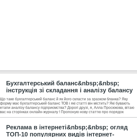
Бухгалтерський баланс&nbsp;&nbsp;
інструкція зі складання і аналізу балансу
за 5 кроків + професійна допомога у
Що таке бухгалтерський баланс й як його скласти за зразком бланка? Яку
складанні бухгалтерського балансу
форму має бухгалтерський баланс ТОВ і які статті він містить? Які бувають
етапи аналізу балансу підприємства? Дорогі друзі, я, Алла Просюкова, вітаю
вас на сторінках онлайн-журналу ! Пропоную нову статтю про порядок
складання
Реклама в інтернеті&nbsp;&nbsp; огляд
ТОП-10 популярних видів інтернет-