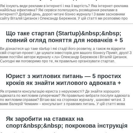
реклами + наочні приклади і вартість
Які існують види реклами в інтернеті і яка її вартість? Яка інтернет-реклама
розміщення
найбільш ефективна? Які сервіси полегшують розміщення реклами в
інтернеті? Добрий день, дорогі читачі бізнес-журналу ! З вами засновники
сайту Віталій Циганок і Олександр Бережнов. У цій статті ми розповімо про
рекламу в
Що таке стартап (Startup)&nbsp;&nbsp;
повний огляд поняття для новачків + 5
практичних порад щодо відкриття свого
Ви дізнаєтеся що таке startup і які стадії його розвитку, а також як відкрити
стартап проекту
свій стартап-проект і де шукати інвесторів для вашого бізнесу Привіт, друзі! З
вами постійні автори журналу «.ru» Олександр Бережнов і Віталій Циганок.
Сьогодні ми поговоримо про те, як правильно організувати стартап.
Юрист з житлових питань — 5 простих
кроків як знайти житлового адвоката +
огляд ТОП-3 юридичні компанії з
Як отримати консультацію юриста з нерухомості? Де знайти хорошого
вирішення житлових питань
адвоката по житловим суперечкам? Як правильно вибрати послуги адвоката
по житловим справам? Вітаю вас на сторінках журналу , шановні читачі. З
вами Валерій Чемакин – консультант з правових питань. У цій статті мова
піде про те, хто
Як заробити на ставках на
спорт&nbsp;&nbsp; покрокова інструкція
для новачків + схеми і стратегії