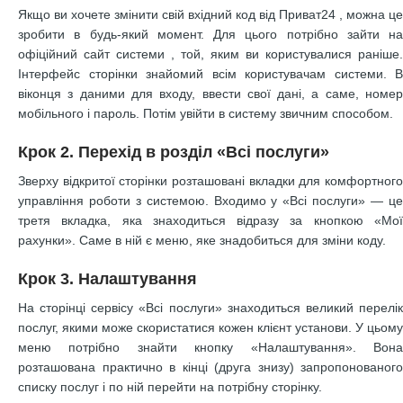
Якщо ви хочете змінити свій вхідний код від Приват24 , можна це
зробити в будь-який момент. Для цього потрібно зайти на
офіційний сайт системи
, той, яким ви користувалися раніше.
Інтерфейс сторінки знайомий всім користувачам системи. В
віконця з даними для входу, ввести свої дані, а саме, номер
мобільного і пароль. Потім увійти в систему звичним способом.
Крок 2. Перехід в розділ «Всі послуги»
Зверху відкритої сторінки розташовані вкладки для комфортного
управління роботи з системою. Входимо у «Всі послуги» — це
третя вкладка, яка знаходиться відразу за кнопкою «Мої
рахунки». Саме в ній є меню, яке знадобиться для зміни коду.
Крок 3. Налаштування
На сторінці сервісу «Всі послуги» знаходиться великий перелік
послуг, якими може скористатися кожен клієнт установи. У цьому
меню потрібно знайти кнопку «Налаштування». Вона
розташована практично в кінці (друга знизу) запропонованого
списку послуг і по ній перейти на потрібну сторінку.