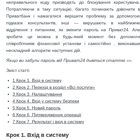
неправильного коду призводять до блокування користувача.
Потрапляючи в таку ситуацію, багато починають дзвонити в
Приватбанк і намагатися вирішити проблему за допомогою
підказок консультантів, інші — вирушають в найближче
відділення з питанням, як змінити пароль на Приват24. Але
зробити це можна в будь-який момент без допомоги
співробітників фінансової установи і самостійно , виконавши
нескладний алгоритм наступних дій.
Якщо ви забули пароль від Приват24 дивіться статтю «
».
Зміст статті
1
Крок 1. Вхід в систему
2
Крок 2. Перехід в розділ «Всі послуги»
3
Крок 3. Налаштування
4
Крок 4. Вхід у систему безпеки
5
Крок 5. Новий пароль
6
Крок 6. Підтвердження операції
7
Крок 7. Результат і вхід в систему
Крок 1. Вхід в систему