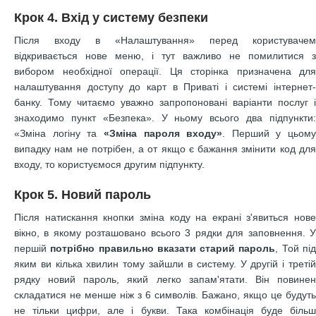
Крок 4. Вхід у систему безпеки
Після входу в «Налаштування» перед користувачем
відкривається нове меню, і тут важливо не помилитися з
вибором необхідної операції. Ця сторінка призначена для
налаштування доступу до карт в Приваті і системі інтернет-
банку. Тому читаємо уважно запропоновані варіанти послуг і
знаходимо пункт «Безпека». У ньому всього два підпункти:
«Зміна логіну та
«Зміна пароля входу»
. Перший у цьому
випадку нам не потрібен, а от якщо є бажання змінити код для
входу, то користуємося другим підпункту.
Крок 5. Новий пароль
Після натискання кнопки зміна коду на екрані з'явиться нове
вікно, в якому розташовано всього 3 рядки для заповнення. У
першій
потрібно правильно вказати старий пароль
, Той пі
яким ви кілька хвилин тому зайшли в систему. У другій і третій
рядку новий пароль, який легко запам'ятати. Він повинен
складатися не менше ніж з 6 символів. Бажано, якщо це будуть
не тільки цифри, але і букви. Така комбінація буде більш