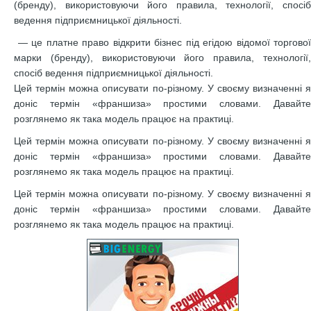
(бренду), використовуючи його правила, технології, спосіб
ведення підприємницької діяльності.
— це платне право відкрити бізнес під егідою відомої торгової
марки (бренду), використовуючи його правила, технології,
спосіб ведення підприємницької діяльності.
Цей термін можна описувати по-різному. У своєму визначенні я
доніс термін «франшиза» простими словами. Давайте
розглянемо як така модель працює на практиці.
Цей термін можна описувати по-різному. У своєму визначенні я
доніс термін «франшиза» простими словами. Давайте
розглянемо як така модель працює на практиці.
Цей термін можна описувати по-різному. У своєму визначенні я
доніс термін «франшиза» простими словами. Давайте
розглянемо як така модель працює на практиці.