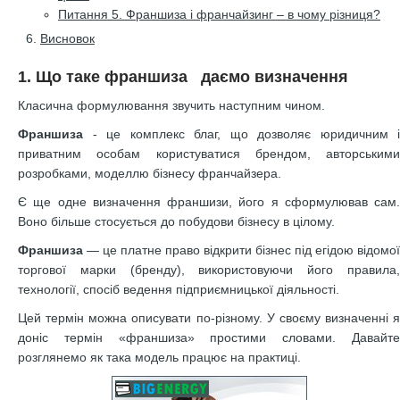
Питання 5. Франшиза і франчайзинг – в чому різниця?
Висновок
1. Що таке франшиза даємо визначення
Класична формулювання звучить наступним чином.
Франшиза
- це комплекс благ, що дозволяє юридичним і
приватним особам користуватися брендом, авторськими
розробками, моделлю бізнесу франчайзера.
Є ще одне визначення франшизи, його я сформулював сам.
Воно більше стосується до побудови бізнесу в цілому.
Франшиза
— це платне право відкрити бізнес під егідою відомої
торгової марки (бренду), використовуючи його правила,
технології, спосіб ведення підприємницької діяльності.
Цей термін можна описувати по-різному. У своєму визначенні я
доніс термін «франшиза» простими словами. Давайте
розглянемо як така модель працює на практиці.