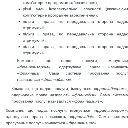
комп'ютерне програмне забезпечення);
різні види інтелектуальної власності (включаючи
комп'ютерне програмне забезпечення);
пільги і права, які передавальна сторона надає
отримуючій.
пільги і права, які передавальна сторона надає
отримуючій.
пільги і права, які передавальна сторона надає
отримуючій.
Компанія, що надає послуги, іменується
«
франчайзером
», одержувача права називають
«
франчайзі
». Сама система просування послуг
називається «
франчайзинг
».
Компанія, що надає послуги, іменується «
франчайзером
»,
одержувача права називають «
франчайзі
». Сама систем
просування послуг називається «
франчайзинг
».
Компанія, що надає послуги, іменується «
франчайзером
»,
одержувача права називають «
франчайзі
». Сама систем
просування послуг називається «
франчайзинг
».