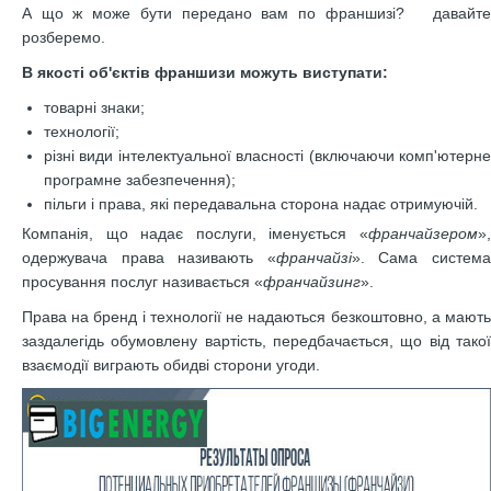
А що ж може бути передано вам по франшизі? давайте
розберемо.
В якості об'єктів франшизи можуть виступати:
товарні знаки;
технології;
різні види інтелектуальної власності (включаючи комп'ютерне
програмне забезпечення);
пільги і права, які передавальна сторона надає отримуючій.
Компанія, що надає послуги, іменується «
франчайзером
»,
одержувача права називають «
франчайзі
». Сама систем
просування послуг називається «
франчайзинг
».
Права на бренд і технології не надаються безкоштовно, а мають
заздалегідь обумовлену вартість, передбачається, що від такої
взаємодії виграють обидві сторони угоди.