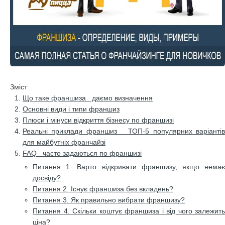
Зміст
Що таке франшиза даємо визначення
Основні види і типи франшиз
Плюси і мінуси відкриття бізнесу по франшизі
Реальні приклади франшиз ТОП-5 популярних варіантів
для майбутніх франчайзі
FAQ часто задаються по франшизі
Питання 1. Варто відкривати франшизу, якщо немає
досвіду?
Питання 2. Існує франшиза без вкладень?
Питання 3. Як правильно вибрати франшизу?
Питання 4. Скільки коштує франшиза і від чого залежить
ціна?