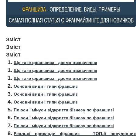
Зміст
Зміст
Зміст
Що таке франшиза даємо визначення
Що таке франшиза даємо визначення
Що таке франшиза даємо визначення
Основні види і типи франшиз
Основні види і типи франшиз
Основні види і типи франшиз
Плюси і мінуси відкриття бізнесу по франшизі
Плюси і мінуси відкриття бізнесу по франшизі
Плюси і мінуси відкриття бізнесу по франшизі
Реальні приклади франшиз ТОП-5 популярних