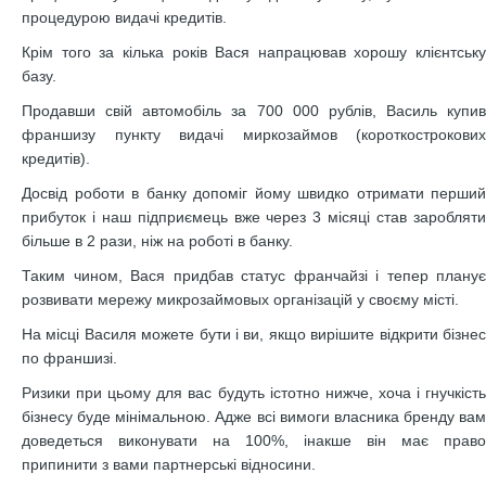
процедурою видачі кредитів.
Крім того за кілька років Вася напрацював хорошу клієнтську
базу.
Продавши свій автомобіль за 700 000 рублів, Василь купив
франшизу пункту видачі миркозаймов (короткострокових
кредитів).
Досвід роботи в банку допоміг йому швидко отримати перший
прибуток і наш підприємець вже через 3 місяці став заробляти
більше в 2 рази, ніж на роботі в банку.
Таким чином, Вася придбав статус франчайзі і тепер планує
розвивати мережу микрозаймовых організацій у своєму місті.
На місці Василя можете бути і ви, якщо вирішите відкрити бізнес
по франшизі.
Ризики при цьому для вас будуть істотно нижче, хоча і гнучкість
бізнесу буде мінімальною. Адже всі вимоги власника бренду вам
доведеться виконувати на 100%, інакше він має право
припинити з вами партнерські відносини.