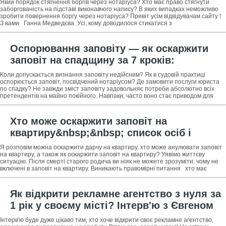
Який порядок стягнення боргів через нотаріуса? Хто має право стягнути
допомога при стягненні боргів через
заборгованість на підставі виконавчого напису? В яких випадках неможливо
зробити повернення боргу через нотаріуса? Привіт усім відвідувачам сайту !
нотаріуса
З вами Ганна Медведєва. Усі, кому доводилося стикатися з
Оспорювання заповіту — як оскаржити
заповіт на спадщину за 7 кроків:
інструкція та корисні поради +
Коли допускається визнання заповіту недійсним? Як в судовій практиці
професійна допомога у визнанні заповіту
оспорюється заповіт, посвідчений нотаріусом? Де замовити послуги юриста
по спадку? Не завжди зміст заповіту задовольняє потреби абсолютно всіх
недійсним
претендентів на майно покійного. Навпаки, часто воно стає приводом для
розбрату і
Хто може оскаржити заповіт на
квартиру&nbsp;&nbsp; список осіб і
покрокова інструкція з оскарження
Я розповім можна оскаржити дарчу на квартиру, хто може анулювати заповіт
дарчим + поради як анулювати заповіт на
на квартиру, а також як оскаржити заповіт на квартиру? Уявімо життєву
ситуацію. Після смерті старого родича ви ніяк не можете зрозуміти, чому не
квартиру
включені в заповіт на квартиру. Виникають правомірні питання хто має
Як відкрити рекламне агентство з нуля за
1 рік у своєму місті? Інтерв'ю з Євгеном
Коробко&nbsp;&nbsp; засновником і
Інтерв'ю буде дуже цікаво тим, хто хоче відкрити своє рекламне агентство,