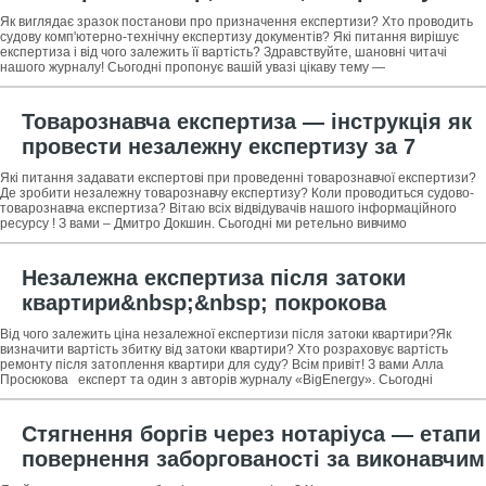
проведення судової експертизи за 7
Як виглядає зразок постанови про призначення експертизи? Хто проводить
кроків + огляд ТОП-3 компаній з
судову комп'ютерно-технічну експертизу документів? Які питання вирішує
експертиза і від чого залежить її вартість? Здравствуйте, шановні читачі
проведення експертизи
нашого журналу! Сьогодні пропонує вашій увазі цікаву тему —
Товарознавча експертиза — інструкція як
провести незалежну експертизу за 7
кроків + огляд ТОП-5 експертних компаній
Які питання задавати експертові при проведенні товарознавчої експертизи?
Де зробити незалежну товарознавчу експертизу? Коли проводиться судово-
товарознавча експертиза? Вітаю всіх відвідувачів нашого інформаційного
ресурсу ! З вами – Дмитро Докшин. Сьогодні ми ретельно вивчимо
товарознавчу
Незалежна експертиза після затоки
квартири&nbsp;&nbsp; покрокова
інструкція як діяти при затопленні
Від чого залежить ціна незалежної експертизи після затоки квартири?Як
квартири + професійна допомога в
визначити вартість збитку від затоки квартири? Хто розраховує вартість
ремонту після затоплення квартири для суду? Всім привіт! З вами Алла
проведенні незалежної експертизи
Просюкова експерт та один з авторів журналу «BigEnergy». Сьогодні
квартири
Стягнення боргів через нотаріуса — етапи
повернення заборгованості за виконавчим
написом нотаріуса + професійна