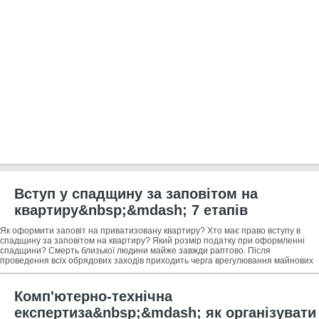
Вступ у спадщину за заповітом на
квартиру&nbsp;&mdash; 7 етапів
оформлення спадщини + професійна
Як оформити заповіт на приватизовану квартиру? Хто має право вступу в
допомога в оформленні приватизованої
спадщину за заповітом на квартиру? Який розмір податку при оформленні
спадщини? Смерть близької людини майже завжди раптово. Після
квартири
проведення всіх обрядових заходів приходить черга врегулювання майнових
питань. Оформлення
Комп'ютерно-технічна
експертиза&nbsp;&mdash; як організувати