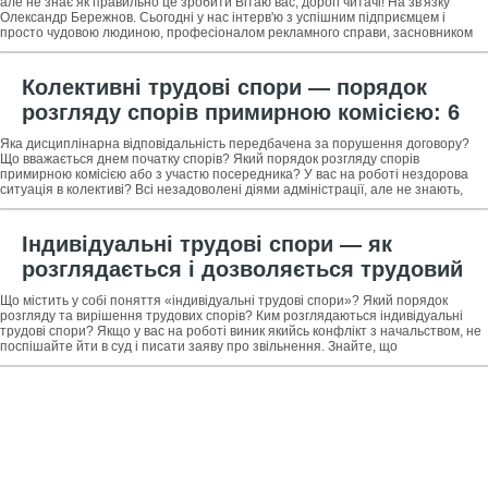
керівником фірми &laquo;РекЛайм&raquo;
але не знає як правильно це зробити Вітаю вас, дорогі читачі! На зв'язку
Олександр Бережнов. Сьогодні у нас інтерв'ю з успішним підприємцем і
просто чудовою людиною, професіоналом рекламного справи, засновником
компанії
Колективні трудові спори — порядок
розгляду спорів примирною комісією: 6
основних етапів + дисциплінарна
Яка дисциплінарна відповідальність передбачена за порушення договору?
відповідальність роботодавця за
Що вважається днем початку спорів? Який порядок розгляду спорів
примирною комісією або з участю посередника? У вас на роботі нездорова
результатами спорів за участю
ситуація в колективі? Всі незадоволені діями адміністрації, але не знають,
що робити? Не
посередника
Індивідуальні трудові спори — як
розглядається і дозволяється трудовий
спір: 5 основних етапів + порядок дій при
Що містить у собі поняття «індивідуальні трудові спори»? Який порядок
оскарженні рішення комісії по трудових
розгляду та вирішення трудових спорів? Ким розглядаються індивідуальні
трудові спори? Якщо у вас на роботі виник якийсь конфлікт з начальством, не
спорах
поспішайте йти в суд і писати заяву про звільнення. Знайте, що
індивідуальні