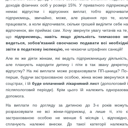
доходів фізичних осіб у розмірі 15%. У приватного підприємця
немає відпустки і відпускних виплат, тобто відпочивати
підприємець, звичайно, може, але рішення про те, коли
працювати, а коли відпочивати, скільки грошей виділити себе на
відпочинок, він приймає сам. Хочу звернути увагу читачів на те,
що
підприємець, навіть якщо діяльність тимчасово н
ведеться, зобов'язаний своєчасно подавати всі необхідні
звіти в податкову інспекцію
,
не чекаючи штрафних санкцій!
Але як же діяти жінкам, які ведуть підприємницьку діяльність,
але планують народити дитину і піти в так звану декретну
відпустку? На які виплати може розраховувати ПП-шница? По-
перше, будучи застрахованою особою, жінка може звернутися в
соцстрах, і їй
буде оплачений лікарняний лист
(допологовий і
післяпологовий періоди). Крім цього їй належить одноразова
допомога.
На виплати по догляду за дитиною до 3-х років можуть
розраховувати не всі жінки-підприємці, а лише ті, хто є
застрахованою особою не менше 6 місяців і, відповідно,
сплачують належні внески. До такої категорії належать