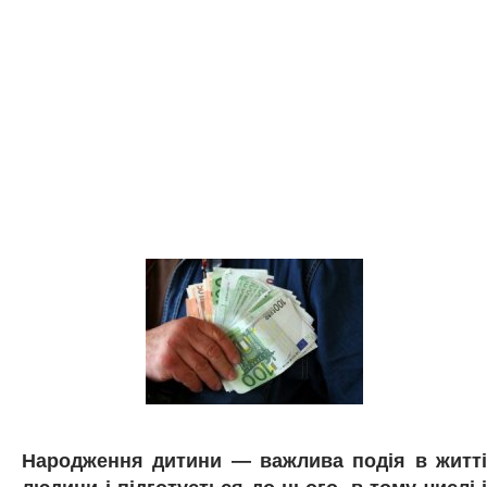
Народження дитини — важлива подія в житті