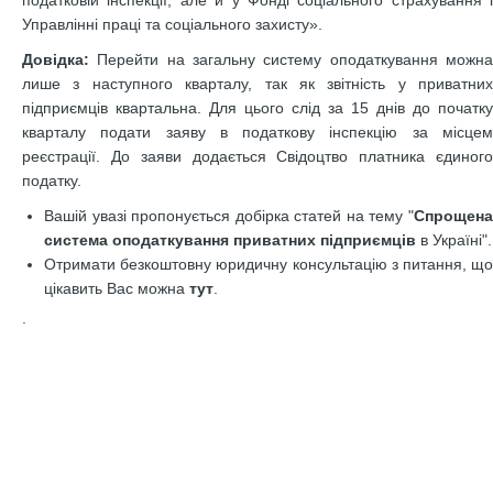
податковій інспекції, але й у Фонді соціального страхування і
Управлінні праці та соціального захисту».
Довідка:
Перейти на загальну систему оподаткування можн
лише з наступного кварталу, так як звітність у приватних
підприємців квартальна. Для цього слід за 15 днів до початку
кварталу подати заяву в податкову інспекцію за місцем
реєстрації. До заяви додається Свідоцтво платника єдиного
податку.
Вашій увазі пропонується добірка статей на тему "
Спрощена
система оподаткування приватних підприємців
в Україні".
Отримати безкоштовну юридичну консультацію з питання, що
цікавить Вас можна
тут
.
.