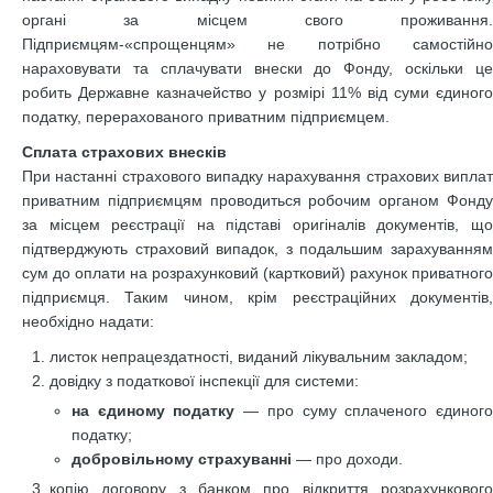
органі за місцем свого проживання.
Підприємцям-«спрощенцям» не потрібно самостійно
нараховувати та сплачувати внески до Фонду, оскільки це
робить Державне казначейство у розмірі 11% від суми єдиного
податку, перерахованого приватним підприємцем.
Сплата страхових внесків
При настанні страхового випадку нарахування страхових виплат
приватним підприємцям проводиться робочим органом Фонду
за місцем реєстрації на підставі оригіналів документів, що
підтверджують страховий випадок, з подальшим зарахуванням
сум до оплати на розрахунковий (картковий) рахунок приватного
підприємця. Таким чином, крім реєстраційних документів,
необхідно надати:
листок непрацездатності, виданий лікувальним закладом;
довідку з податкової інспекції для системи:
на єдиному податку
— про суму сплаченого єдиног
податку;
добровільному страхуванні
— про доходи.
копію договору з банком про відкриття розрахункового