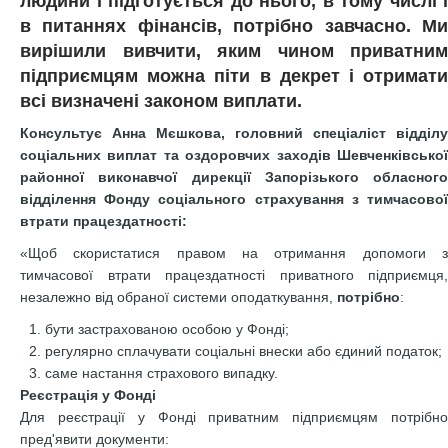
людини і підготується до нього, в тому числі і
в питаннях фінансів, потрібно завчасно. Ми
вирішили вивчити, яким чином приватним
підприємцям можна піти в декрет і отримати
всі визначені законом виплати.
Консультує Анна Мєшкова, головний спеціаліст відділу
соціальних виплат та оздоровчих заходів Шевченківської
районної виконавчої дирекції Запорізького обласного
відділення Фонду соціального страхування з тимчасової
втрати працездатності:
«Щоб скористатися правом на отримання допомоги з
тимчасової втрати працездатності приватного підприємця,
незалежно від обраної системи оподаткування,
потрібно
:
бути застрахованою особою у Фонді;
регулярно сплачувати соціальні внески або єдиний податок;
саме настання страхового випадку.
Реєстрація у Фонді
Для реєстрації у Фонді приватним підприємцям потрібно
пред'явити документи: