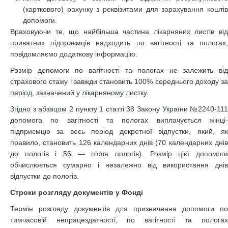
(карткового) рахунку з реквізитами для зарахування коштів
допомоги.
Враховуючи те, що найбільша частина лікарняних листів від
приватних підприємців надходить по вагітності та пологах,
повідомляємо додаткову інформацію.
Розмір допомоги по вагітності та пологах не залежить від
страхового стажу і завжди становить 100% середнього доходу за
період, зазначений у лікарняному листку.
Згідно з абзацом 2 пункту 1 статті 38 Закону України №2240-111
допомога по вагітності та пологах виплачується жінці-
підприємцю за весь період декретної відпустки, який, як
правило, становить 126 календарних днів (70 календарних днів
до пологів і 56 — після пологів). Розмір цієї допомоги
обчислюється сумарно і незалежно від використання днів
відпустки до пологів.
Строки розгляду документів у Фонді
Термін розгляду документів для призначення допомоги по
тимчасовій непрацездатності, по вагітності та пологах