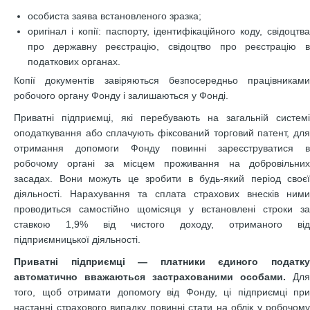
особиста заява встановленого зразка;
оригінал і копії: паспорту, ідентифікаційного коду, свідоцтва
про державну реєстрацію, свідоцтво про реєстрацію в
податкових органах.
Копії документів завіряються безпосередньо працівниками
робочого органу Фонду і залишаються у Фонді.
Приватні підприємці, які перебувають на загальній системі
оподаткування або сплачують фіксований торговий патент, для
отримання допомоги Фонду повинні зареєструватися в
робочому органі за місцем проживання на добровільних
засадах. Вони можуть це зробити в будь-який період своєї
діяльності. Нарахування та сплата страхових внесків ними
проводиться самостійно щомісяця у встановлені строки за
ставкою 1,9% від чистого доходу, отриманого від
підприємницької діяльності.
Приватні підприємці — платники єдиного податку
автоматично вважаються застрахованими особами.
Для
того, щоб отримати допомогу від Фонду, ці підприємці при
настанні страхового випадку повинні стати на облік у робочому