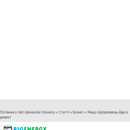
Путівник у світі фінансів і бізнесу
»
Статті
»
Бізнес
» Якщо підприємець йде в
декрет