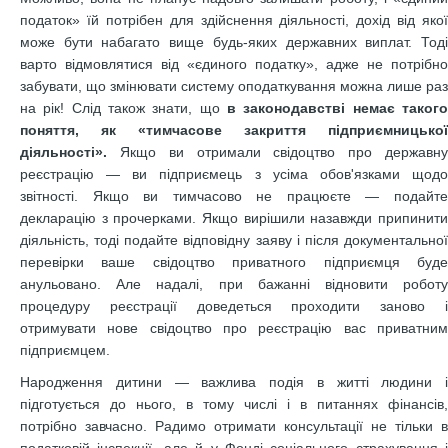
податок» їй потрібен для здійснення діяльності, дохід від якої
може бути набагато вище будь-яких державних виплат. Тоді
варто відмовлятися від «єдиного податку», адже не потрібно
забувати, що змінювати систему оподаткування можна лише раз
на рік! Слід також знати, що
в законодавстві немає такого
поняття, як «тимчасове закриття підприємницької
діяльності»
.
Якщо ви отримали свідоцтво про державн
реєстрацію — ви підприємець з усіма обов'язками щодо
звітності. Якщо ви тимчасово не працюєте — подайте
декларацію з прочерками. Якщо вирішили назавжди припинити
діяльність, тоді подайте відповідну заяву і після документальної
перевірки ваше свідоцтво приватного підприємця буде
анульовано. Але надалі, при бажанні відновити роботу
процедуру реєстрації доведеться проходити заново і
отримувати нове свідоцтво про реєстрацію вас приватним
підприємцем.
Народження дитини — важлива подія в житті людини і
підготується до нього, в тому числі і в питаннях фінансів,
потрібно завчасно. Радимо отримати консультації не тільки в