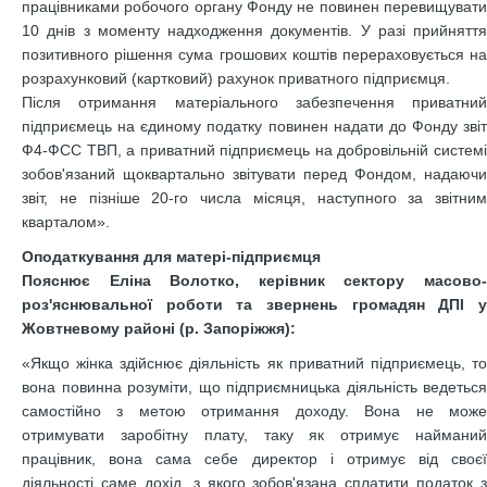
працівниками робочого органу Фонду не повинен перевищувати
10 днів з моменту надходження документів. У разі прийняття
позитивного рішення сума грошових коштів перераховується на
розрахунковий (картковий) рахунок приватного підприємця.
Після отримання матеріального забезпечення приватний
підприємець на єдиному податку повинен надати до Фонду звіт
Ф4-ФСС ТВП, а приватний підприємець на добровільній системі
зобов'язаний щоквартально звітувати перед Фондом, надаючи
звіт, не пізніше 20-го числа місяця, наступного за звітним
кварталом».
Оподаткування для матері-підприємця
Пояснює Еліна Волотко, керівник сектору масово-
роз'яснювальної роботи та звернень громадян ДПІ у
Жовтневому районі (р. Запоріжжя):
«Якщо жінка здійснює діяльність як приватний підприємець, то
вона повинна розуміти, що підприємницька діяльність ведеться
самостійно з метою отримання доходу. Вона не може
отримувати заробітну плату, таку як отримує найманий
працівник, вона сама себе директор і отримує від своєї
діяльності саме дохід, з якого зобов'язана сплатити податок з