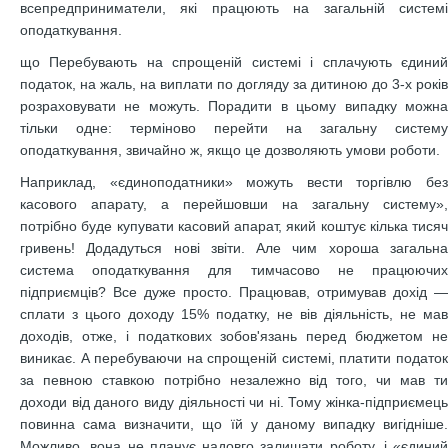
всепредприниматели, які працюють на загальній системі
оподаткування.
що Перебувають на спрощеній системі і сплачують єдиний
податок, на жаль, на виплати по догляду за дитиною до 3-х років
розраховувати не можуть. Порадити в цьому випадку можна
тільки одне: терміново перейти на загальну систему
оподаткування, звичайно ж, якщо це дозволяють умови роботи.
Наприклад, «єдиноподатники» можуть вести торгівлю без
касового апарату, а перейшовши на загальну систему»,
потрібно буде купувати касовий апарат, який коштує кілька тисяч
гривень! Додадуться нові звіти. Але чим хороша загальна
система оподаткування для тимчасово не працюючих
підприємців? Все дуже просто. Працював, отримував дохід —
сплати з цього доходу 15% податку, не вів діяльність, не мав
доходів, отже, і податкових зобов'язань перед бюджетом не
виникає. А перебуваючи на спрощеній системі, платити податок
за певною ставкою потрібно незалежно від того, чи мав ти
доходи від даного виду діяльності чи ні. Тому жінка-підприємець
повинна сама визначити, що їй у даному випадку вигідніше.
Можливо, вона не планує надовго залишати роботу, і «єдиний