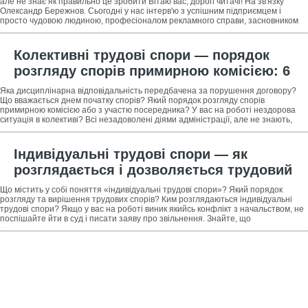
керівником фірми &laquo;РекЛайм&raquo;
але не знає як правильно це зробити Вітаю вас, дорогі читачі! На зв'язку
Олександр Бережнов. Сьогодні у нас інтерв'ю з успішним підприємцем і
просто чудовою людиною, професіоналом рекламного справи, засновником
компанії
Колективні трудові спори — порядок
розгляду спорів примирною комісією: 6
основних етапів + дисциплінарна
Яка дисциплінарна відповідальність передбачена за порушення договору?
відповідальність роботодавця за
Що вважається днем початку спорів? Який порядок розгляду спорів
примирною комісією або з участю посередника? У вас на роботі нездорова
результатами спорів за участю
ситуація в колективі? Всі незадоволені діями адміністрації, але не знають,
що робити? Не
посередника
Індивідуальні трудові спори — як
розглядається і дозволяється трудовий
спір: 5 основних етапів + порядок дій при
Що містить у собі поняття «індивідуальні трудові спори»? Який порядок
оскарженні рішення комісії по трудових
розгляду та вирішення трудових спорів? Ким розглядаються індивідуальні
трудові спори? Якщо у вас на роботі виник якийсь конфлікт з начальством, не
спорах
поспішайте йти в суд і писати заяву про звільнення. Знайте, що
індивідуальні