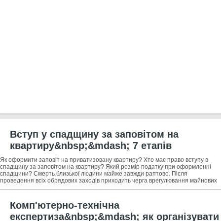
Вступ у спадщину за заповітом на
квартиру&nbsp;&mdash; 7 етапів
оформлення спадщини + професійна
Як оформити заповіт на приватизовану квартиру? Хто має право вступу в
допомога в оформленні приватизованої
спадщину за заповітом на квартиру? Який розмір податку при оформленні
спадщини? Смерть близької людини майже завжди раптово. Після
квартири
проведення всіх обрядових заходів приходить черга врегулювання майнових
питань. Оформлення
Комп'ютерно-технічна
експертиза&nbsp;&mdash; як організувати