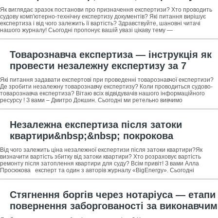
проведення судової експертизи за 7
Як виглядає зразок постанови про призначення експертизи? Хто проводить
кроків + огляд ТОП-3 компаній з
судову комп'ютерно-технічну експертизу документів? Які питання вирішує
експертиза і від чого залежить її вартість? Здравствуйте, шановні читачі
проведення експертизи
нашого журналу! Сьогодні пропонує вашій увазі цікаву тему —
Товарознавча експертиза — інструкція як
провести незалежну експертизу за 7
кроків + огляд ТОП-5 експертних компаній
Які питання задавати експертові при проведенні товарознавчої експертизи?
Де зробити незалежну товарознавчу експертизу? Коли проводиться судово-
товарознавча експертиза? Вітаю всіх відвідувачів нашого інформаційного
ресурсу ! З вами – Дмитро Докшин. Сьогодні ми ретельно вивчимо
товарознавчу
Незалежна експертиза після затоки
квартири&nbsp;&nbsp; покрокова
інструкція як діяти при затопленні
Від чого залежить ціна незалежної експертизи після затоки квартири?Як
квартири + професійна допомога в
визначити вартість збитку від затоки квартири? Хто розраховує вартість
ремонту після затоплення квартири для суду? Всім привіт! З вами Алла
проведенні незалежної експертизи
Просюкова експерт та один з авторів журналу «BigEnergy». Сьогодні
квартири
Стягнення боргів через нотаріуса — етапи
повернення заборгованості за виконавчим
написом нотаріуса + професійна