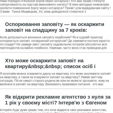
Який порядок стягнення боргів через нотаріуса? Хто має право стягнути
допомога при стягненні боргів через
заборгованість на підставі виконавчого напису? В яких випадках неможливо
зробити повернення боргу через нотаріуса? Привіт усім відвідувачам сайту !
нотаріуса
З вами Ганна Медведєва. Усі, кому доводилося стикатися з
Оспорювання заповіту — як оскаржити
заповіт на спадщину за 7 кроків:
інструкція та корисні поради +
Коли допускається визнання заповіту недійсним? Як в судовій практиці
професійна допомога у визнанні заповіту
оспорюється заповіт, посвідчений нотаріусом? Де замовити послуги юриста
по спадку? Не завжди зміст заповіту задовольняє потреби абсолютно всіх
недійсним
претендентів на майно покійного. Навпаки, часто воно стає приводом для
розбрату і
Хто може оскаржити заповіт на
квартиру&nbsp;&nbsp; список осіб і
покрокова інструкція з оскарження
Я розповім можна оскаржити дарчу на квартиру, хто може анулювати заповіт
дарчим + поради як анулювати заповіт на
на квартиру, а також як оскаржити заповіт на квартиру? Уявімо життєву
ситуацію. Після смерті старого родича ви ніяк не можете зрозуміти, чому не
квартиру
включені в заповіт на квартиру. Виникають правомірні питання хто має
Як відкрити рекламне агентство з нуля за
1 рік у своєму місті? Інтерв'ю з Євгеном
Коробко&nbsp;&nbsp; засновником і
Інтерв'ю буде дуже цікаво тим, хто хоче відкрити своє рекламне агентство,