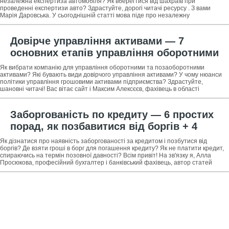
жертвою шахраїв при проведенні
незалежна експертиза автомобіля? Як вберегтися від шахраїв при
проведенні експертизи авто? Здрастуйте, дорогі читачі ресурсу . З вами
експертизи
Марія Даровська. У сьогоднішній статті мова піде про незалежну
автоэкспертизе. Стаття буде корисна
Довірче управління активами — 7
основних етапів управління оборотними
та позаоборотними активами + огляд
Як вибрати компанію для управління оборотними та позаоборотними
ТОП-5 керуючих компаній
активами? Які бувають види довірчого управління активами? У чому нюанси
політики управління грошовими активами підприємства? Здрастуйте,
шановні читачі! Вас вітає сайт і Максим Алексєєв, фахівець в області
управління активами
Заборгованість по кредиту — 6 простих
порад, як позбавитися від боргів + 4
способу перевірити наявність
Як дізнатися про наявність заборгованості за кредитом і позбутися від
заборгованості за кредитом
боргів? Де взяти гроші в борг для погашення кредиту? Як не платити кредит,
спираючись на термін позовної давності? Всім привіт! На зв'язку я, Алла
Просюкова, професійний бухгалтер і банківський фахівець, автор статей