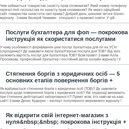
скаржитися при порушенні прав
Чим займається товариство захисту прав споживачів? Який номер телефону
споживача + професійна допомога по
гарячої лінії суспільства по захисту прав споживачів? Як через офіційний
сайт товариства захистити свої права? Добрий день, шановні читачі бізнес-
захисту прав споживачів
журналу . З вами Валерій Чемакин спеціаліст з правової освіти. У цій
Послуги бухгалтера для фоп — покрокова
інструкція як скористатися послугами
бухгалтера + 3 ради як заощадити на
У чому особливості формування ціни послуг бухгалтера для пп на УСН
бухгалтерських послугах
(спрощенку)? Де замовити якісні бухгалтерські послуги для ТОВ? Від чого
залежить вартість послуг для бухгалтера ТОВ? Всім привіт! З вами Алла
Просюкова, професійний бухгалтер і постійний автор онлайн-журналу ! У
своїй сьогоднішній
Стягнення боргів з юридичних осіб — 5
основних етапів повернення боргів +
огляд ТОП-3 компаній з надання послуг по
Як відбувається стягнення боргів з юридичних осіб (ТОВ)? Де замовити
стягненню заборгованості
послуги щодо повернення боргів з юридичних осіб? Які труднощі виникають
при стягненні дебіторської заборгованості? Привіт всім, хто завітав на наш
сайт! З вами Денис Кудерин – експерт популярного мережевого журналу !
Продовжуємо
Як відкрити свій інтернет-магазин з
нуля&nbsp;&nbsp; покрокова інструкція +
наочні приклади