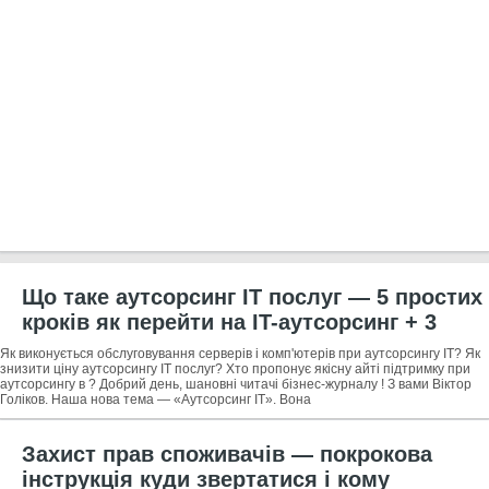
Що таке аутсорсинг ІТ послуг — 5 простих
кроків як перейти на IT-аутсорсинг + 3
корисних ради як заощадити на послуги
Як виконується обслуговування серверів і комп'ютерів при аутсорсингу IT? Як
знизити ціну аутсорсингу ІТ послуг? Хто пропонує якісну айті підтримку при
аутсорсингу в ? Добрий день, шановні читачі бізнес-журналу ! З вами Віктор
Голіков. Наша нова тема — «Аутсорсинг IT». Вона
Захист прав споживачів — покрокова
інструкція куди звертатися і кому