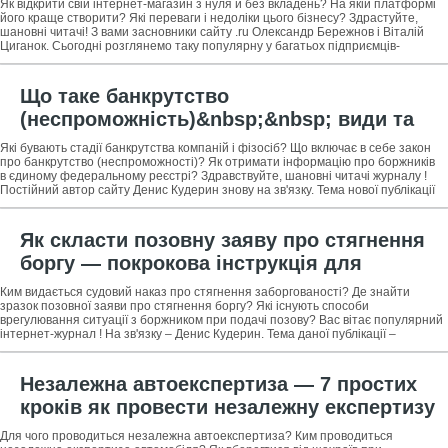
Як відкрити свій інтернет-магазин з нуля й без вкладень? На якій платформі
його краще створити? Які переваги і недоліки цього бізнесу? Здрастуйте,
шановні читачі! З вами засновники сайту .ru Олександр Бережнов і Віталій
Циганок. Сьогодні розглянемо таку популярну у багатьох підприємців-
початківців
Що таке банкрутство
(неспроможність)&nbsp;&nbsp; види та
стадії банкрутства + огляд закону про
Які бувають стадії банкрутства компаній і фізосіб? Що включає в себе закон
неспроможності
про банкрутство (неспроможності)? Як отримати інформацію про боржників
в єдиному федеральному реєстрі? Здравствуйте, шановні читачі журналу !
Постійний автор сайту Денис Кудерин знову на зв'язку. Тема нової публікації
–
Як скласти позовну заяву про стягнення
боргу — покрокова інструкція для
новачків + професійна допомога при
Ким видається судовий наказ про стягнення заборгованості? Де знайти
стягненні заборгованості
зразок позовної заяви про стягнення боргу? Які існують способи
врегулювання ситуації з боржником при подачі позову? Вас вітає популярний
інтернет-журнал ! На зв'язку – Денис Кудерин. Тема даної публікації –
позовна заява про
Незалежна автоекспертиза — 7 простих
кроків як провести незалежну експертизу
автомобіля + 4 правила як не стати
Для чого проводиться незалежна автоекспертиза? Ким проводиться