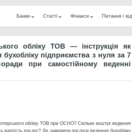
Банки
Статті
Фінанси
Питання і від
ес
Новини
Банкомати на карті
Гроші
Банки
Інвестиції
Кредити
Відділення на карті
Інтернет
Бізнес
Діловий
Різн
ького обліку ТОВ — інструкція як
 бухобліку підприємства з нуля за 7
поради при самостійному веденні
алтерського обліку ТОВ при ОСНО? Скільки коштує ведення
ить вартість послуг? Де замовити послуги ведення бухобліку