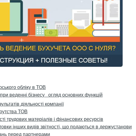
ського обліку в ТОВ
 при веденні бізнесу огляд основних функцій
ультатів діяльності компанії
крутства ТОВ
сті трудових матеріалів і фінансових ресурсів
товки інших видів звітності, що подаються в держустанови
язань перед партнерами