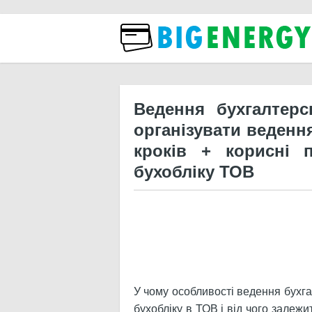
Бізн
Ведення бухгалтерс
організувати ведення
кроків + корисні 
бухобліку ТОВ
У чому особливості ведення бухг
бухобліку в ТОВ і від чого залеж