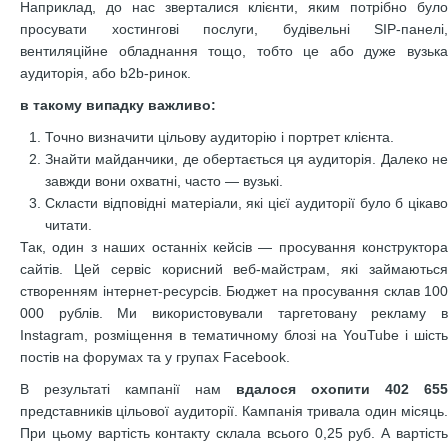
Наприклад, до нас зверталися клієнти, яким потрібно було
просувати хостингові послуги, будівельні SIP-панелі,
вентиляційне обладнання тощо, тобто це або дуже вузька
аудиторія, або b2b-ринок.
в такому випадку важливо:
Точно визначити цільову аудиторію і портрет клієнта.
Знайти майданчики, де обертається ця аудиторія. Далеко не
завжди вони охватні, часто — вузькі.
Скласти відповідні матеріали, які цієї аудиторії було б цікаво
читати.
Так, один з наших останніх кейсів — просування конструктора
сайтів. Цей сервіс корисний веб-майстрам, які займаються
створенням інтернет-ресурсів. Бюджет на просування склав 100
000 рублів. Ми використовували таргетовану рекламу в
Instagram, розміщення в тематичному блозі на YouTube і шість
постів на форумах та у групах Facebook.
В результаті кампанії нам
вдалося охопити 402 655
представників цільової аудиторії. Кампанія тривала один місяць.
При цьому вартість контакту склала всього 0,25 руб. А вартість