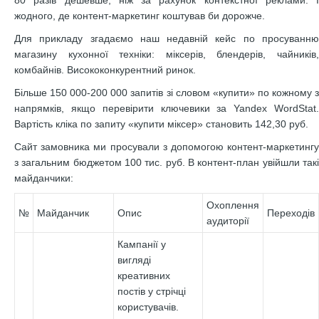
80 разів дешевше, ніж за рахунок контекстної реклами. І
жодного, де контент-маркетинг коштував би дорожче.
Для прикладу згадаємо наш недавній кейс по просуванню
магазину кухонної техніки: міксерів, блендерів, чайників,
комбайнів. Висококонкурентний ринок.
Більше 150 000-200 000 запитів зі словом «купити» по кожному з
напрямків, якщо перевірити ключевики за Yandex WordStat.
Вартість кліка по запиту «купити міксер» становить 142,30 руб.
Сайт замовника ми просували з допомогою контент-маркетингу
з загальним бюджетом 100 тис. руб. В контент-план увійшли такі
майданчики:
Охоплення
№
Майданчик
Опис
Переходів
аудиторії
Кампанії у
вигляді
креативних
постів у стрічці
користувачів.