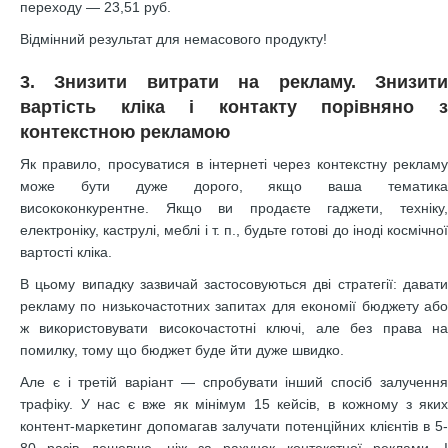
переходу — 23,51 руб.
Відмінний результат для немасового продукту!
3. Знизити витрати на рекламу. Знизити
вартість кліка і контакту порівняно з
контекстною рекламою
Як правило, просуватися в інтернеті через контекстну рекламу
може бути дуже дорого, якщо ваша тематика
висококонкурентне. Якщо ви продаєте гаджети, техніку,
електроніку, каструлі, меблі і т. п., будьте готові до іноді космічної
вартості кліка.
В цьому випадку зазвичай застосовуються дві стратегії: давати
рекламу по низькочастотних запитах для економії бюджету або
ж використовувати високочастотні ключі, але без права на
помилку, тому що бюджет буде йти дуже швидко.
Але є і третій варіант — спробувати інший спосіб залучення
трафіку. У нас є вже як мінімум 15 кейсів, в кожному з яких
контент-маркетинг допомагав залучати потенційних клієнтів в 5-