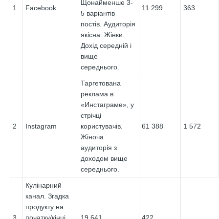
Щонайменше 3-
1
Facebook
11 299
363
5 варіантів
постів. Аудиторія
якісна. Жінки.
Дохід середній і
вище
середнього.
Таргетована
реклама в
«Инстаграме», у
стрічці
2
Instagram
користувачів.
61 388
1 572
Жіноча
аудиторія з
доходом вище
середнього.
Кулінарний
канал. Згадка
продукту на
3
початку/кінці
19 641
422