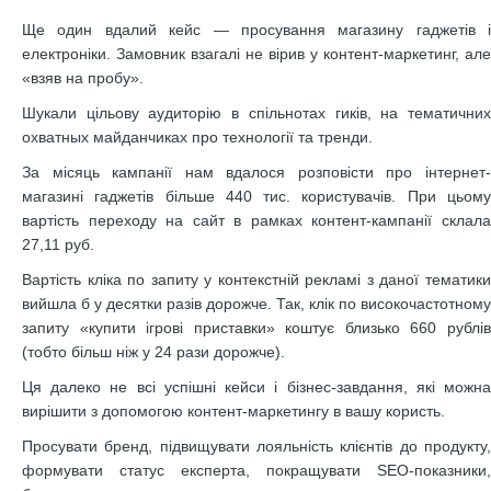
Ще один вдалий кейс — просування магазину гаджетів і
електроніки. Замовник взагалі не вірив у контент-маркетинг, але
«взяв на пробу».
Шукали цільову аудиторію в спільнотах гиків, на тематичних
охватных майданчиках про технології та тренди.
За місяць кампанії нам вдалося розповісти про інтернет-
магазині гаджетів більше 440 тис. користувачів. При цьому
вартість переходу на сайт в рамках контент-кампанії склала
27,11 руб.
Вартість кліка по запиту у контекстній рекламі з даної тематики
вийшла б у десятки разів дорожче. Так, клік по високочастотному
запиту «купити ігрові приставки» коштує близько 660 рублів
(тобто більш ніж у 24 рази дорожче).
Ця далеко не всі успішні кейси і бізнес-завдання, які можна
вирішити з допомогою контент-маркетингу в вашу користь.
Просувати бренд, підвищувати лояльність клієнтів до продукту,
формувати статус експерта, покращувати SEO-показники,