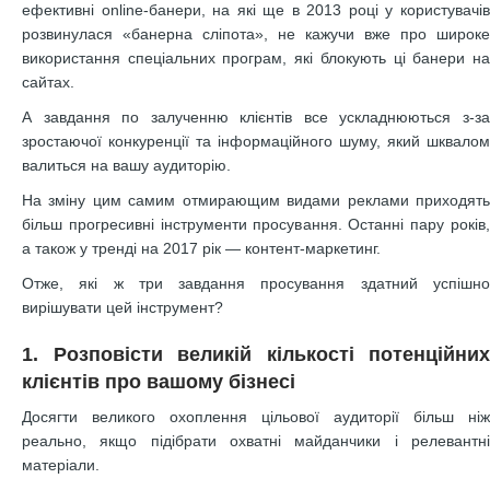
ефективні online-банери, на які ще в 2013 році у користувачів
розвинулася «банерна сліпота», не кажучи вже про широке
використання спеціальних програм, які блокують ці банери на
сайтах.
А завдання по залученню клієнтів все ускладнюються з-за
зростаючої конкуренції та інформаційного шуму, який шквалом
валиться на вашу аудиторію.
На зміну цим самим отмирающим видами реклами приходять
більш прогресивні інструменти просування. Останні пару років,
а також у тренді на 2017 рік — контент-маркетинг.
Отже, які ж три завдання просування здатний успішно
вирішувати цей інструмент?
1. Розповісти великій кількості потенційних
клієнтів про вашому бізнесі
Досягти великого охоплення цільової аудиторії більш ніж
реально, якщо підібрати охватні майданчики і релевантні
матеріали.