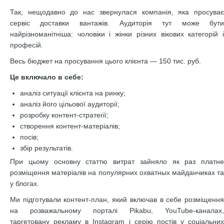
Так, нещодавно до нас звернулася компанія, яка просуває
сервіс доставки вантажів. Аудиторія тут може бути
найрізноманітніша: чоловіки і жінки різних вікових категорій і
професій.
Весь бюджет на просування цього клієнта — 150 тис. руб.
Це включало в себе:
аналіз ситуації клієнта на ринку;
аналіз його цільової аудиторії;
розробку контент-стратегії;
створення контент-матеріалів;
посів;
збір результатів.
При цьому основну статтю витрат зайняло як раз платне
розміщення матеріалів на популярних охватных майданчиках та
у блогах.
Ми підготували контент-план, який включав в себе розміщення
на розважальному порталі Pikabu, YouTube-каналах,
таргетовану рекламу в Instagram і серію постів у соціальних