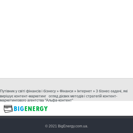
Путівник у світі фінансів і бізнесу
»
Фінанси
»
Інтернет
» 3 бізнес-задачі, які
вирішує контент-маркетинг огляд дієвих методів і стратегій контент-
маркетингового агентства "Альфа-контент"
© 2021 BigEnergy.com.ua.