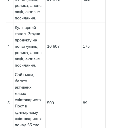
ролика, анонс
акції, активне
посилання.
Кулінарний
канал. Згадка
продукту на
4
початку/кінці
10 607
175
ролика, анонс
акції, активне
посилання.
Сайт мам,
багато
активних,
живих
співтовариств.
5
500
89
Пост в
кулінарному
співтоваристві,
понад 65 тис.