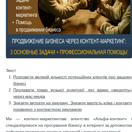
Зміст
Розповісти великій кількості потенційних клієнтів про вашому
бізнесі
Продавати товар вузької аудиторії, яку важко «вицепіть»
через мас-медіа
Знизити витрати на рекламу. Знизити вартість кліка і контакту
порівняно з контекстною рекламою
Ми — контент-маркетингове агентство «Альфа-контент» і
спеціалізуємося на просування бізнесу в інтернеті за допомогою
побудови грамотних контент-стратегій і повної їх реалізації.