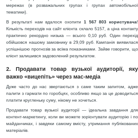
мережах (в розважальних групах і групах автомобільної
тематики).
В результаті нам вдалося охопити
1 567 803 користувача
!
Кількість переходів на сайт клієнта склало 5157, а ціна контакту
практично рекордно низька — всього 0,10 руб. Один перехід
обійшовся нашому замовнику в 29,09 руб. Кампанія виявилася
успішнішою прогнозів за всіма показниками. Зайве говорити, що
клієнт залишився задоволений результатом.
2. Продавати товар вузької аудиторії, яку
важко «вицепіть» через мас-медіа
Дуже часто до нас звертаються з саме таким запитом, адже
палити з гармати по горобцях, особливо якщо за це доводиться
платити кругленьку суму, нікому не хочеться.
Продавати товар вузької аудиторії — ідеальна завдання для
контент-маркетингу, коли ви можете зорієнтувати аудиторію і по
майданчиках, і завдяки самому вмісту, утримання публікованих
матеріалів.