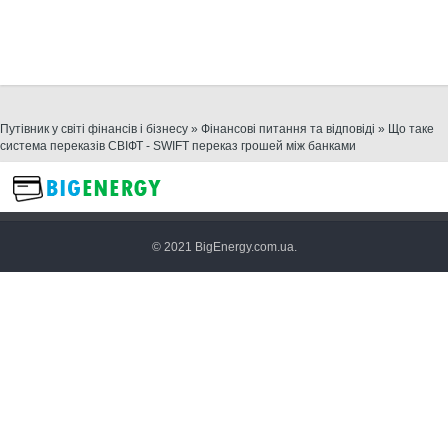
Путівник у світі фінансів і бізнесу
»
Фінансові питання та відповіді
» Що таке
система переказів СВІФТ - SWIFT переказ грошей між банками
© 2021 BigEnergy.com.ua.