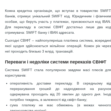
Кожна кредитна організація, що вступає в товариство SWIFT
банків, отримує унікальний SWIFT код. Юридичним і фізичним
особам, що беруть участь у платежах, присвоюється код IBAN.
Для перекладу в системі СВІФТ достатньо лише два код
отримувача: SWIFT банку і IBAN адресата.
Сьогодні СВІФТ – найпопулярніша платіжна система, всередині
якої щодня здійснюються мільйони операцій. Кожен рік через
неї проходить близько 3 млрд. транзакцій.
Переваги і недоліки системи переказів СВІФТ
Система SWIFT стала популярною завдяки масі плюсів для
користувачів:
оперативність доставки перекладу. В середньому від
перерахування грошей до надходження на рахунок
одержувача проходить від 20 хвилин до одного дня. Іноді
потрібно тиждень, в залежності від свіфт-банку;
сума платежу не має обмежень (в межах чинного
законодавства країни);