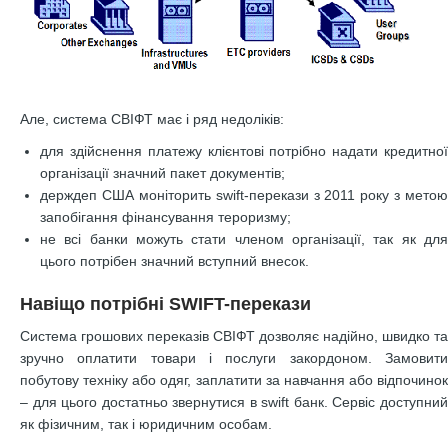
Але, система СВІФТ має і ряд недоліків:
для здійснення платежу клієнтові потрібно надати кредитної
організації значний пакет документів;
держдеп США моніторить swift-перекази з 2011 року з метою
запобігання фінансування тероризму;
не всі банки можуть стати членом організації, так як для
цього потрібен значний вступний внесок.
Навіщо потрібні SWIFT-перекази
Система грошових переказів СВІФТ дозволяє надійно, швидко та
зручно оплатити товари і послуги закордоном. Замовити
побутову техніку або одяг, заплатити за навчання або відпочинок
– для цього достатньо звернутися в swift банк. Сервіс доступний
як фізичним, так і юридичним особам.