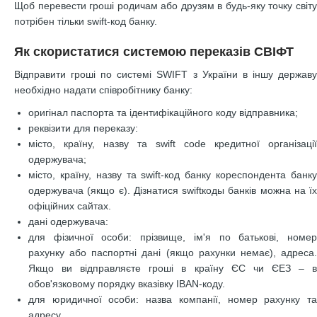
Щоб перевести гроші родичам або друзям в будь-яку точку світу
потрібен тільки swift-код банку.
Як скористатися системою переказів СВІФТ
Відправити гроші по системі SWIFT з України в іншу державу
необхідно надати співробітнику банку:
оригінал паспорта та ідентифікаційного коду відправника;
реквізити для переказу:
місто, країну, назву та swift code кредитної організації
одержувача;
місто, країну, назву та swift-код банку кореспондента банку
одержувача (якщо є). Дізнатися swiftкоды банків можна на їх
офіційних сайтах.
дані одержувача:
для фізичної особи: прізвище, ім'я по батькові, номер
рахунку або паспортні дані (якщо рахунки немає), адреса.
Якщо ви відправляєте гроші в країну ЄС чи ЄЕЗ – в
обов'язковому порядку вказівку IBAN-коду.
для юридичної особи: назва компанії, номер рахунку та
адресу.