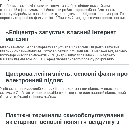
Проблеми в економіці завжди тягнуть за собою підйом шахрайства
в грошовій сфері. Фальшиві банкноти роблять професійно. Але навіть
хорошу підробку можна обчислити, володіючи необхідною інформацією. Як
перевірити гроші на фальшивість? Тривалий час, ще з самого появи перших
«Епіцентр» запустив власний інтернет-
магазин
Інтернет-магазин гіпермаркету запустився 27 серпня Епіцентр запустив
власний онлайн-магазин. Фото: epicentrik.info Найбільша мережа будівельно-
господарських гіпермаркетів «Епіцентр» запустила власний інтернет-
магазин під назвою 27. ua. Серед переваг нового проекту розробники
обіцяють:
Цифрова легітимність: основні факти про
електронний підпис
У цій статті, приуроченій до придбання електронним підписом правового
статусу в США, ми вирішили розібратися, що таке електронний підпис і який
її статус в Україні та інших країнах.
Платіжні термінали самообслуговування
як стартап: основні поняття вендингу з
оплати послуг