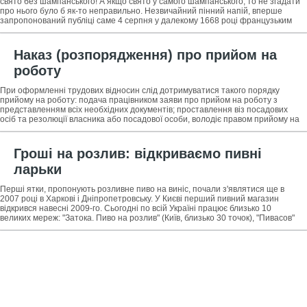
свято без шампанського! А якщо свято у самого шампанського, то не згадати
про нього було б як-то неправильно. Незвичайний пінний напій, вперше
запропонований публіці саме 4 серпня у далекому 1668 році французьким
ченцем, здобув
Наказ (розпорядження) про прийом на
роботу
При оформленні трудових відносин слід дотримуватися такого порядку
прийому на роботу: подача працівником заяви про прийом на роботу з
представленням всіх необхідних документів; проставлення віз посадових
осіб та резолюції власника або посадової особи, володіє правом прийому на
роботу; видання
Гроші на розлив: відкриваємо пивні
ларьки
Перші ятки, пропонують розливне пиво на виніс, почали з'являтися ще в
2007 році в Харкові і Дніпропетровську. У Києві перший пивний магазин
відкрився навесні 2009-го. Сьогодні по всій Україні працює близько 10
великих мереж: "Затока. Пиво на розлив" (Київ, близько 30 точок), "Пивасов"
(Запоріжжя,