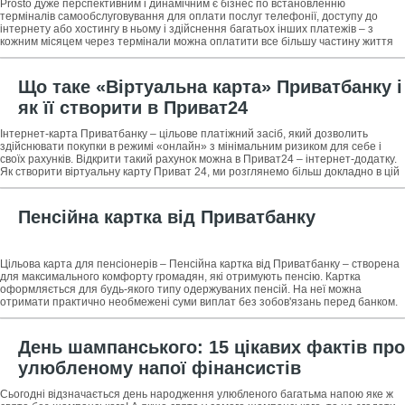
Prosto дуже перспективним і динамічним є бізнес по встановленню
терміналів самообслуговування для оплати послуг телефонії, доступу до
інтернету або хостингу в ньому і здійснення багатьох інших платежів – з
кожним місяцем через термінали можна оплатити все більшу частину життя
сучасної людини. Про
Що таке «Віртуальна карта» Приватбанку і
як її створити в Приват24
Інтернет-карта Приватбанку – цільове платіжний засіб, який дозволить
здійснювати покупки в режимі «онлайн» з мінімальним ризиком для себе і
своїх рахунків. Відкрити такий рахунок можна в Приват24 – інтернет-додатку.
Як створити віртуальну карту Приват 24, ми розглянемо більш докладно в цій
статті.
Пенсійна картка від Приватбанку
Цільова карта для пенсіонерів – Пенсійна картка від Приватбанку – створена
для максимального комфорту громадян, які отримують пенсію. Картка
оформляється для будь-якого типу одержуваних пенсій. На неї можна
отримати практично необмежені суми виплат без зобов'язань перед банком.
А користуватися
День шампанського: 15 цікавих фактів про
улюбленому напої фінансистів
Сьогодні відзначається день народження улюбленого багатьма напою яке ж