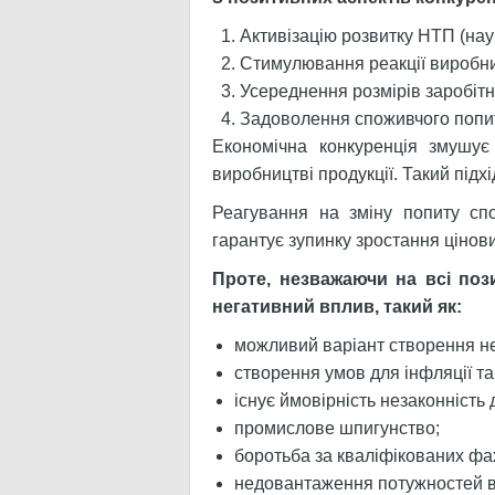
Активізацію розвитку НТП (нау
Стимулювання реакції виробник
Усереднення розмірів заробітн
Задоволення споживчого попит
Економічна конкуренція змушує 
виробництві продукції. Такий підх
Реагування на зміну попиту сп
гарантує зупинку зростання цінови
Проте, незважаючи на всі поз
негативний вплив, такий як:
можливий варіант створення нес
створення умов для інфляції та
існує ймовірність незаконність 
промислове шпигунство;
боротьба за кваліфікованих фах
недовантаження потужностей в