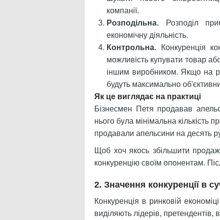
компанії.
Розподільна.
Розподіл при
економічну діяльність.
Контрольна.
Конкуренція ко
можливість купувати товар або
іншим виробником. Якщо на ри
будуть максимально об'єктивн
Як це виглядає на практиці
Бізнесмен Петя продавав апель
нього була мінімальна кількість 
продавали апельсини на десять р
Щоб хоч якось збільшити продажі
конкуренцію своїм опонентам. Піс
2. Значення конкуренції в су
Конкуренція в ринковій економіці
виділяють лідерів, претендентів, в