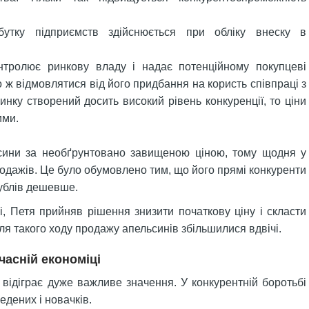
бутку підприємств здійснюється при обліку внеску в
нтролює ринкову владу і надає потенційному покупцеві
 ж відмовлятися від його придбання на користь співпраці з
нку створений досить високий рівень конкуренції, то ціни
ими.
сини за необґрунтовано завищеною ціною, тому щодня у
продажів. Це було обумовлено тим, що його прямі конкуренти
ублів дешевше.
, Петя прийняв рішення знизити початкову ціну і скласти
ля такого ходу продажу апельсинів збільшилися вдвічі.
часній економіці
 відіграє дуже важливе значення. У конкурентній боротьбі
едених і новачків.