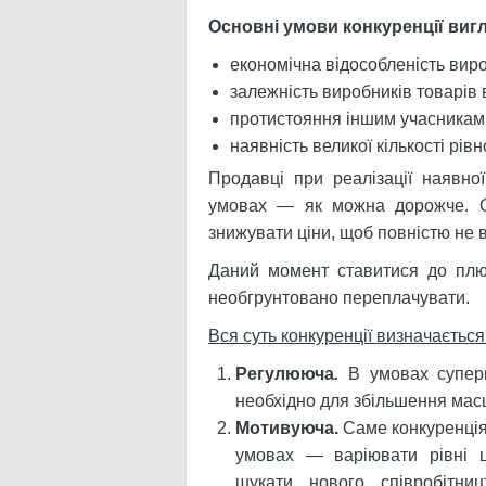
Основні умови конкуренції ви
економічна відособленість вир
залежність виробників товарів 
протистояння іншим учасникам
наявність великої кількості рівн
Продавці при реалізації наявної
умовах — як можна дорожче. Од
знижувати ціни, щоб повністю не в
Даний момент ставитися до плю
необгрунтовано переплачувати.
Вся суть конкуренції визначаєтьс
Регулююча
.
В умовах супер
необхідно для збільшення масш
Мотивуюча.
Саме конкуренція
умовах — варіювати рівні ц
шукати нового співробітниц