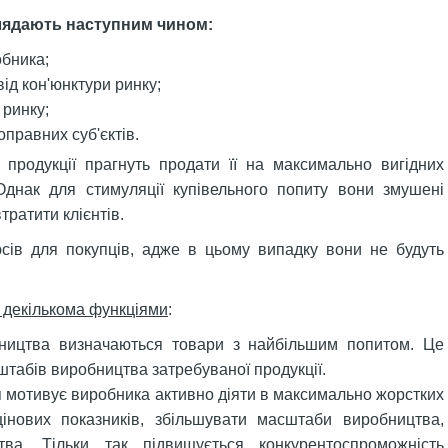
глядають наступним чином:
обника;
від кон'юнктури ринку;
 ринку;
оправних суб'єктів.
 продукції прагнуть продати її на максимально вигідних
нак для стимуляції купівельного попиту вони змушені
тратити клієнтів.
сів для покупців, адже в цьому випадку вони не будуть
я декількома функціями
:
ництва визначаються товари з найбільшим попитом. Це
табів виробництва затребуваної продукції.
 мотивує виробника активно діяти в максимально жорстких
інових показників, збільшувати масштаби виробництва,
тва. Тільки так підвищується конкурентоспроможність