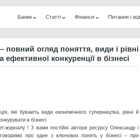
Банки
Статті
Фінанси
Питання і від
ес
Новини
Банкомати на карті
Гроші
Банки
Інвестиції
Кредити
Відділення на карті
Інтернет
Бізнес
Діловий
Різн
– повний огляд поняття, види і рівні
а ефективної конкуренції в бізнесі
ція, які бувають види економічного суперництва, рівні й
онкурувати в бізнесі
нет-журналу ! З вами постійні автори ресурсу Олександр і
оговоримо про одне з ключових понять у бізнесі – про