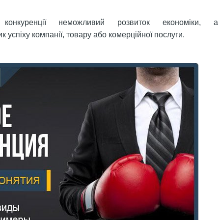
конкуренції неможливий розвиток економіки, а
 успіху компанії, товару або комерційної послуги.