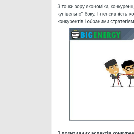
З точки зору економіки, конкурен
купівельної боку. Інтенсивність к
конкурентів і обраними стратегіям
З позитивних аспектів конкурен