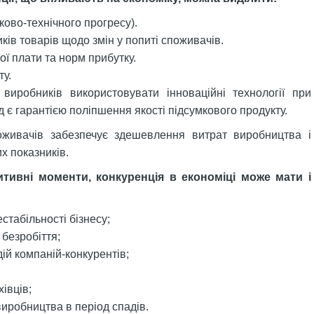
ково-технічного прогресу).
ів товарів щодо змін у попиті споживачів.
ої плати та норм прибутку.
у.
виробників використовувати інноваційні технології при
ід є гарантією поліпшення якості підсумкового продукту.
оживачів забезпечує здешевлення витрат виробництва і
х показників.
итивні моменти, конкуренція в економіці може мати і
табільності бізнесу;
 безробіття;
дій компаній-конкурентів;
івців;
иробництва в період спадів.