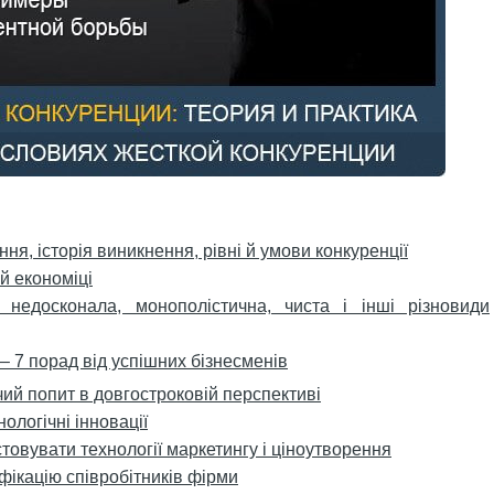
ня, історія виникнення, рівні й умови конкуренції
й економіці
 недосконала, монополістична, чиста і інші різновиди
і – 7 порад від успішних бізнесменів
ий попит в довгостроковій перспективі
ологічні інновації
товувати технології маркетингу і ціноутворення
фікацію співробітників фірми