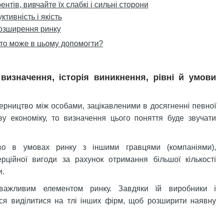
нтів, вивчайте їх слабкі і сильні сторони
тивність і якість
озширення ринку
хто може в цьому допомогти?
визначення, історія виникнення, рівні й умови
перництво між особами, зацікавленими в досягненні певної
у економіку, то визначення цього поняття буде звучати
 в умовах ринку з іншими гравцями (компаніями),
ційної вигоди за рахунок отримання більшої кількості
и.
важливим елементом ринку. Завдяки їй виробники і
ся виділитися на тлі інших фірм, щоб розширити наявну