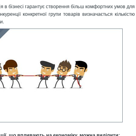
ція в бізнесі гарантує створення більш комфортних умов для
онкуренції конкретної групи товарів визначається кількістю
и.
ції, що впливають на економіку, можна виділити: