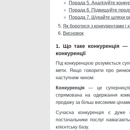
Порада 5. Аналізуйте конкуре
Порада 6. Підвищуйте продук
Порада 7. Шукайте шляхи р
Як боротися з конкурентами і 
Висновок
1. Що таке конкуренція — 
конкуренції
Під конкуренцією розуміється су
мети. Якщо говорити про ринков
наступним чином:
Конкуренція
— це суперництво
спрямована на одержання комер
продажу за більш високими цінам
Сучасна конкуренція є дуже 
постачальники послуг намагають
клієнтську базу.