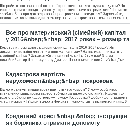
платежу + 3 корисні ради для боржника
Що робити при наявності поточної прострочення платежу за кредитом? Чи
можна отримати кредитну картку з простроченнями за кредитами? Що може
зробити банк при довгостроковій прострочення за кредитом? Здрастуйте,
шановні читачі! З вами один з експертів Алла Просюкова. Тема нової статті,
я
Все про материнський (сімейний) капітал
у 2016&nbsp;&nbsp; 2017 роках – розмір та
умови одержання + варіанти
Кому і в якій сумі дають материнський капітал в 2016-2017 роках? Які
використання материнського капіталу
документи потрібні для отримання мат капіталу? На що можна витратити
сімейний капітал? Здравствуйте, шановні читачі сайту «.ua»! З вами
постійний автор бізнес-журналу Дмитро Шапошников. У новій публікації ми
поговоримо про
Кадастрова вартість
нерухомості&nbsp;&nbsp; покрокова
інструкція з визначення кадастрової
Від чого залежить кадастрова вартість нерухомості? У чому особливості
вартості об'єкта + професійна допомога у
визначення кадастрової вартості об'єкта за адресою онлайн? Як дізнатися
вартість об'єкта по кадастровому номеру Росреестра? Добрий день, шановні
визначенні вартості
читачі журналу ! З вами Валерій Чемакин – консультант з правових питань. У
цій
Кредитний юрист&nbsp;&nbsp; інструкція
як боржника отримати допомогу
кредитного адвоката за 5 кроків + 3