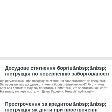
Досудове стягнення боргів&nbsp;&nbsp;
інструкція по поверненню заборгованості
в досудовому порядку за 5 кроків +
Що регулює закон про позасудове стягнення заборгованості за кредитом?
поради як спростити досудове стягнення
Які переваги має досудове стягнення боргів з фізичних осіб? Як стягнути
борг без допомоги судових приставів? Привіт всім, хто завітав на наш сайт!
боргу
На зв'язку експерт порталу Денис Кудерин. Тема цієї публікації –
Прострочення за кредитом&nbsp;&nbsp;
інструкція як діяти при простроченні