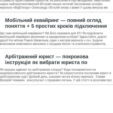
розрахунку прибутку
отримати гарантований прибуток, як убезпечити свої вкладення, який бізнес
зараз найперспективніший Вітаємо наших читачів! Засновники онлайн-
журналу «BigEnergy» Олександр і Віталій знову з вами! У цьому випуску ми
знову повертаємося
Мобільний еквайринг — повний огляд
поняття + 5 простих кроків підключення
послуги: практичні поради та
Що таке мобільний еквайринг? Які його переваги для ІП? Як підключити
рекомендації
мобільний еквайринг фізичним та юридичним особам? Здрастуйте, дорогі
друзі! На зв'язку Павло Шевельов, один з авторів журналу «.ru». Будучи
власником невеликого магазину з продажу бензо та електроінструментів,
близько півроку тому
Арбітражний юрист — покрокова
інструкція як вибрати юриста по
арбітражним справах + огляд ТОП-5
Як працює адвокат по арбітражних спорах? Куди поскаржитися на
компаній з вирішення арбітражних спорів
недобросовісного арбітражного юриста? Як скористатися послугами юрист в
арбітражному суді? Добрий день, шановні читачі бізнес-журналу . З вами
Валерій Чемакин консультант з правових питань. У цій статті я розповім про
те, що