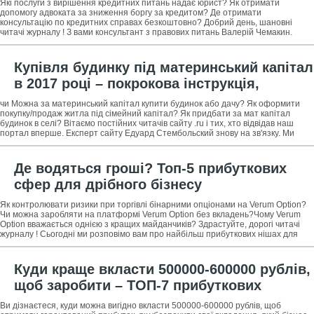
Які послуги з вирішення кредитних питань надає юрист? Як отримати
корисні ради по вибору кредитного
допомогу адвоката за зниження боргу за кредитом? Де отримати
консультацію по кредитних справах безкоштовно? Добрий день, шановні
юриста
читачі журналу ! З вами консультант з правових питань Валерій Чемакин.
Тема допомоги, яку надає
Купівля будинку під материнський капітал
в 2017 році – покрокова інструкція,
практика та досвід + поради, як уникнути
чи Можна за материнський капітал купити будинок або дачу? Як оформити
обману при купівлі житла під мат капітал
покупку/продаж житла під сімейний капітал? Як придбати за мат капітал
будинок в селі? Вітаємо постійних читачів сайту .ru і тих, хто відвідав наш
портал вперше. Експерт сайту Едуард Стембольский знову на зв'язку. Ми
продовжуємо
Де водяться гроші? Топ-5 прибуткових
сфер для дрібного бізнесу
Як контролювати ризики при торгівлі бінарними опціонами на Verum Option?
Чи можна заробляти на платформі Verum Option без вкладень?Чому Verum
Option вважається однією з кращих майданчиків? Здрастуйте, дорогі читачі
журналу ! Сьогодні ми розповімо вам про найбільш прибуткових нішах для
дрібного
Куди краще вкласти 500000-600000 рублів,
щоб заробити – ТОП-7 прибуткових
варіантів інвестування + наочні приклади
Ви дізнаєтеся, куди можна вигідно вкласти 500000-600000 рублів, щоб